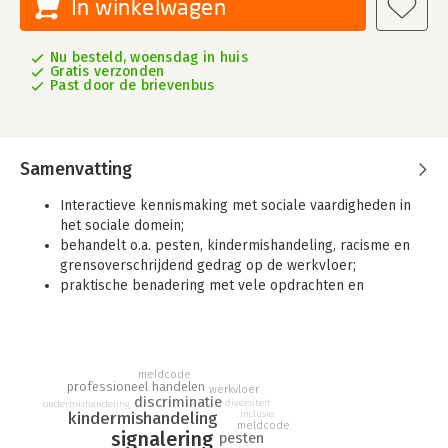
In winkelwagen
Nu besteld, woensdag in huis
Gratis verzonden
Past door de brievenbus
Samenvatting
Interactieve kennismaking met sociale vaardigheden in
het sociale domein;
behandelt o.a. pesten, kindermishandeling, racisme en
grensoverschrijdend gedrag op de werkvloer;
praktische benadering met vele opdrachten en
casuïstiek.
Sociale veiligheid in het sociaal domein - Signaleren en
handelen bij sociale onveiligheid en grensoverschrijdend
meldcode
gedrag
is een nieuw studieboek voor (toekomstige)
professioneel handelen
werkvloer
professionals binnen de domeinen zorg en welzijn,
discriminatie
diversiteit
oudermishandeling
inclusie
kindermishandeling
gezondheidsstudies, onderwijs en sport. Studenten leren met
meldcode
signalering
pesten
dit boek signalen van sociale onveiligheid te herkennen én wat