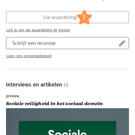
hun vaardigheden met uitlegvideo's, samenvattingen,
toetsvragen en begrippentrainers. Zo zijn je studenten goed
Hoofdrubriek:
Mens en maatschappij
voorbereid en kun jij tijdens de lessen de verdieping
?
Uw waardering
opzoeken!
Log in om uw waardering te geven
Schrijf een recensie
Lees ons recensiebeleid
Interviews en artikelen
(1)
preview
Sociale veiligheid in het sociaal domein