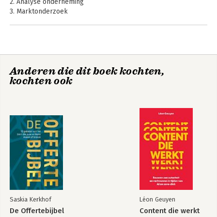
2. Analyse onderneming
3. Marktonderzoek
4. Interne analyse
5. DESTEP-analyse
6. Brancheanalyse
7. Afnemersanalyse
8. Distributie- en leveranciersanalyse
Online marketing,
Anderen die dit boek kochten,
9. SWOT-analyse
de essentie, met
kochten ook
MyLab NL
10. Strategiekeuze
toegangscode
11. Marketingmix
12. Netwerken
Websites
Bekijk alle boeken
Literatuuropgave
Illustratieverantwoording
Register
Saskia Kerkhof
Léon Geuyen
De Offertebijbel
Content die werkt