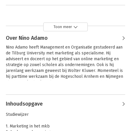
Toon meer
Over Nino Adamo
Nino Adamo heeft Management en Organisatie gestudeerd aan 
de Tilburg University met marketing als specialisme. Hij 
adviseert en doceert op het gebied van online marketing en 
strategie op zowel scholen als ondernemingen. Ook is hij 
jarenlang werkzaam geweest bij Wolter Kluwer. Momenteel is 
hij parttime werkzaam bij de Hogeschool Arnhem en Nijmegen 
als docent (Online) Marketing en is hij examinator bij het NIMA. 
Daarnaast geeft hij digital marketingtrainingen bij 
Andere boeken door Nino Adamo
Frankwachting en betrokken het opleiden van trainees bij een 
aantal werving- en selectiebureaus.
Inhoudsopgave
Studiewijzer
1. Marketing in het mkb