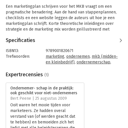
Een marketingplan schrijven voor het MKB vraagt om een
pragmatische benadering. Aan de hand van stappenplannen,
checklists en een website leggen de auteurs uit hoe je een
marketingplan schrijft. Korte theoretische inleidingen over
strategie en de marketing mix worden geïllustreerd met
voorbeelden uit de praktijk.
Specificaties
Deze editie:
•biedt zowel een kennismaking als een overzicht voor
ISBN13:
9789001820671
studenten en ondernemers zonder directe economische
Trefwoorden:
marketing
,
ondernemen
,
mkb (midden-
voorkennis;
en kleinbedrijf)
,
ondernemerschap
,
•biedt een hoog studierendement door de uitgebreide
marketingplan
praktijkvoorbeelden, stappenplannen, checklists en
Taal:
Nederlands
Expertrecensies
(1)
aanvullend materiaal op de website;
Bindwijze:
paperback
•is zowel geschikt voor onderwijs als voor ondernemers in het
Aantal pagina's:
209
Ondernemer- schap in de praktijk:
midden- en kleinbedrijf (MKB);
Uitgever:
Noordhoff
ook geschikt voor niet-ondernemers
•besteedt uitgebreid aandacht aan internet en nieuwe media.
Druk:
2
Bert Peene | 25 augustus 2009
Verschijningsdatum:
10-7-2013
Ooit waren het mooie tijden voor
Dit boek speelt daarnaast in op de inzet van netwerken als
marketeers. Ze hadden overal
onderdeel van de marketingstrategie. Hierbij wordt aandacht
Hoofdrubriek:
Marketing
verstand van (of werden geacht dat
besteed aan zowel effectieve inzet van offline en online
Serie:
Ondernemerschap in de praktijk
te hebben) en bemoeiden zich het
netwerken. Netwerken wordt, zeker in deze tijd, als een
liefst met alle beleidsterreinen die