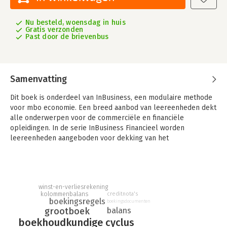
Nu besteld, woensdag in huis
Gratis verzonden
Past door de brievenbus
Samenvatting
Dit boek is onderdeel van InBusiness, een modulaire methode
voor mbo economie. Een breed aanbod van leereenheden dekt
alle onderwerpen voor de commerciële en financiële
opleidingen. In de serie InBusiness Financieel worden
leereenheden aangeboden voor dekking van het
kwalificatiedossier Financieel administratieve beroepen.
Elementaire kennis bedrijfsadministratie 1 bevat twaalf
leereenheden die de belangrijkste onderdelen van de
boekhoudkundige cyclus behandelen. Centraal staat het leren
winst-en-verliesrekening
kolommenbalans
creditnota's
van de boekingsregels, maar ook geld onderweg,
boekingsregels
boekingsdocumenten
subadministraties, dagboeken en collectieve journaalposten
balans
grootboek
komen aan bod.
boekhoudkundige cyclus