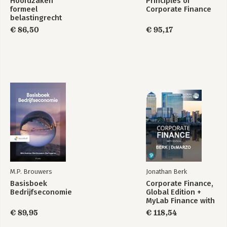
Hoofdzaken
Principles of
formeel
Corporate Finance
belastingrecht
€ 86,50
€ 95,17
M.P. Brouwers
Jonathan Berk
Basisboek
Corporate Finance,
Bedrijfseconomie
Global Edition +
MyLab Finance with
Pearson eText
€ 89,95
€ 118,54
(Package)