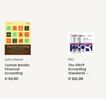
Jones Warren
IFRS
Custom Bundle:
The IFRS®
Financial
Accounting
Accounting
Standards –
Required Annotated
€ 50,90
€ 221,98
1 January 2026