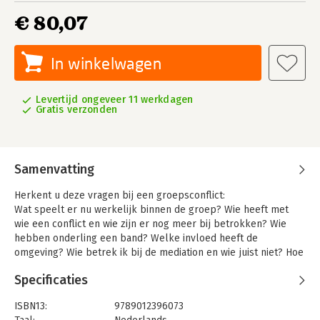
€ 80,07
In winkelwagen
Levertijd ongeveer 11 werkdagen
Gratis verzonden
Samenvatting
Herkent u deze vragen bij een groepsconflict:
Wat speelt er nu werkelijk binnen de groep? Wie heeft met
wie een conflict en wie zijn er nog meer bij betrokken? Wie
hebben onderling een band? Welke invloed heeft de
omgeving? Wie betrek ik bij de mediation en wie juist niet? Hoe
pak ik dat effectief aan?
Specificaties
Dit eerste Nederlandse boek over groepsmediation komt voort
uit de veelzijdige praktijkervaring van de auteurs. Het helpt u
ISBN13:
9789012396073
bij het analyseren van conflicten binnen en tussen groepen en