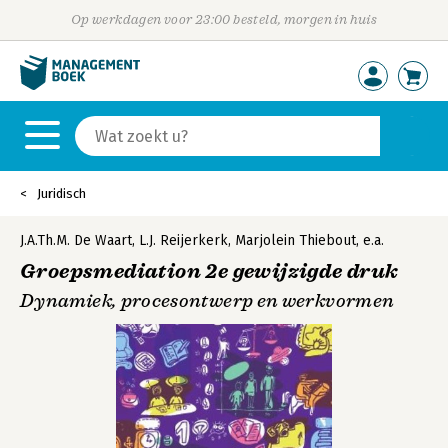
Op werkdagen voor 23:00 besteld, morgen in huis
Juridisch
J.A.Th.M. De Waart
,
L.J. Reijerkerk
,
Marjolein Thiebout
,
e.a.
Groepsmediation 2e gewijzigde druk
Dynamiek, procesontwerp en werkvormen