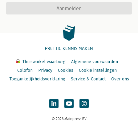
Aanmelden
8 Analyse- en interventiemodellen 135
8.1 Inleiding 136
8.2 Functie van analysemodellen in groepsmediations 136
8.3 Beschrijving analyse- en interventiemodellen 137
8.3.1 Behoeftepiramide (Maslow) 139
8.3.2 Conflictstijlen (Blake & Mouton) 142
8.3.3 Dynamische Oordeelsvorming (Bos) 145
PRETTIG KENNIS MAKEN
8.3.4 Enneagram (Palmer) 150
8.3.5 Escalatietrap (Glasl) 153
Thuiswinkel waarborg
Algemene voorwaarden
8.3.6 Interculturele dimensies (Hofstede) 158
8.3.7 Johari-venster (Luft & Ingham) 160
Colofon
Privacy
Cookies
Cookie instellingen
8.3.8 Kernkwadrant (Ofman) 164
Toegankelijkheidsverklaring
Service & Contact
Over ons
8.3.9 NLP/Neuro Linguistisch Programmeren 167
8.3.10 Roos van Leary 170
8.3.11 Ruziemodellen (MacGillavry) 172
8.3.12 Teamrollen (Belbin) 174
8.3.13 TA/Transactionele Analyse (Berne) 176
© 2026 Mainpress BV
9 Werkvormen 179
9.1 Inleiding 180
9.2 De mediator en werkvormen 181