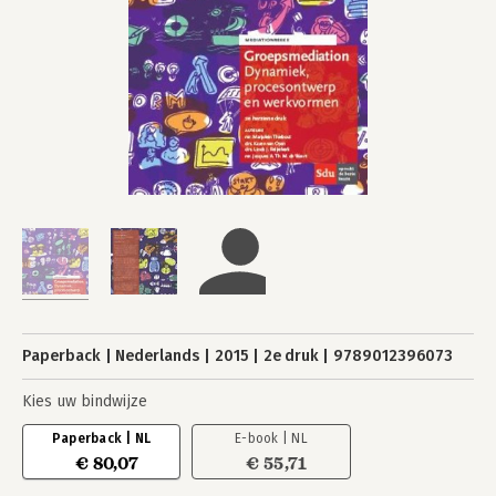
Paperback
Nederlands
2015
2e druk
9789012396073
Kies uw bindwijze
Paperback | NL
E-book | NL
€ 80,07
€ 55,71