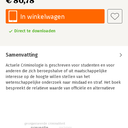
€ 80,78
In winkelwagen
Direct te downloaden
Samenvatting
Actuele Criminologie is geschreven voor studenten en voor
anderen die zich beroepshalve of uit maatschappelijke
interesse op de hoogte willen stellen van het
wetenschappelijke onderzoek naar misdaad en straf. Het boek
bespreekt de relatieve waarde van officiële en alternatieve
statistieken over de ontwikkeling van verschillende vormen
van criminaliteit. Het geeft verder een overzicht van de
belangrijkste theorieën over de maatschappelijke en
persoonlijke achtergronden van criminaliteit, geïllustreerd met
de laatste onderzoeksresultaten uit binnen en buitenland.
georganiseerde criminaliteit
In Actuele Criminologie, al ruim 30 jaar het meest
preventie
psychologie