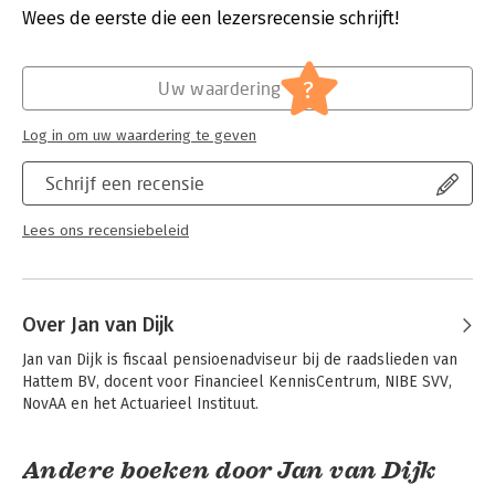
Uitgever:
Sdu
Wees de eerste die een lezersrecensie schrijft!
Verschijningsdatum:
23-8-2024
Hoofdrubriek:
Juridisch
?
Uw waardering
Log in om uw waardering te geven
Schrijf een recensie
Lees ons recensiebeleid
Over Jan van Dijk
Jan van Dijk is fiscaal pensioenadviseur bij de raadslieden van 
Hattem BV, docent voor Financieel KennisCentrum, NIBE SVV, 
NovAA en het Actuarieel Instituut.
Andere boeken door Jan van Dijk