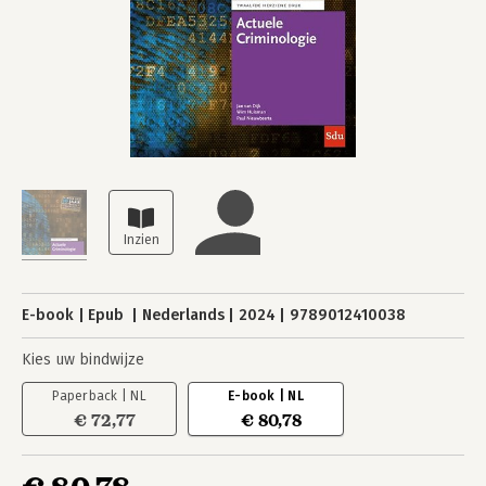
E-book
Epub
Nederlands
2024
9789012410038
Kies uw bindwijze
Paperback | NL
E-book | NL
€ 72,77
€ 80,78