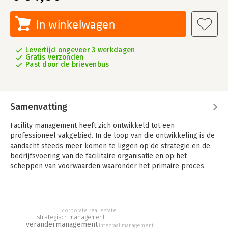
In winkelwagen
Levertijd ongeveer 3 werkdagen
Gratis verzonden
Past door de brievenbus
Samenvatting
Facility management heeft zich ontwikkeld tot een
professioneel vakgebied. In de loop van die ontwikkeling is de
aandacht steeds meer komen te liggen op de strategie en de
bedrijfsvoering van de facilitaire organisatie en op het
scheppen van voorwaarden waaronder het primaire proces
beter kan fungeren. Het traditionele domein van facility
management is het beheren van huisvesting, services en
middelen. In dit boek wordt aangetoond dat deze activiteiten
onlosmakelijk verbonden zijn met andere ondersteunende
corporate real estate
disciplines zoals informatie- en communicatietechnologie (ICT)
strategisch management
verandermanagement
integraal management
en vastgoedmanagement. Facility management, ICT en