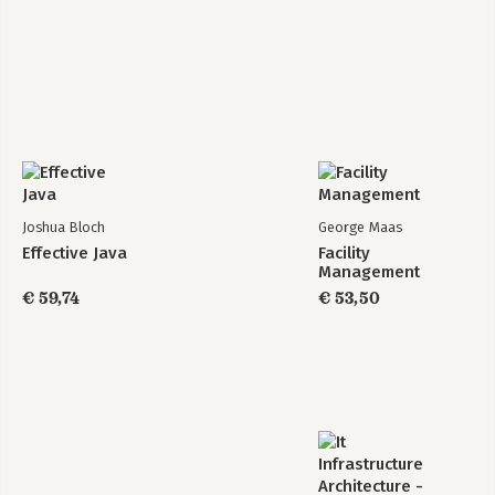
Opgenomen foto's
Opgenomen tekeningen
Literatuur
Over de auteurs
Register
Joshua Bloch
George Maas
Effective Java
Facility
Management
€ 59,74
€ 53,50