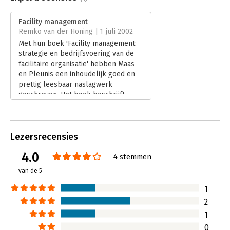
Druk:
2
Verschijningsdatum:
22-11-2011
Facility management
Remko van der Honing | 1 juli 2002
Hoofdrubriek:
Organisatiekunde
Met hun boek 'Facility management:
strategie en bedrijfsvoering van de
facilitaire organisatie' hebben Maas
en Pleunis een inhoudelijk goed en
prettig leesbaar naslagwerk
geschreven. Het boek beschrijft
facility management in de volle
breedte, waardoor de diepgang
slechts beperkt aan bod komt.
Lezersrecensies
Lees verder
4.0
4 stemmen
van de 5
1
2
1
0