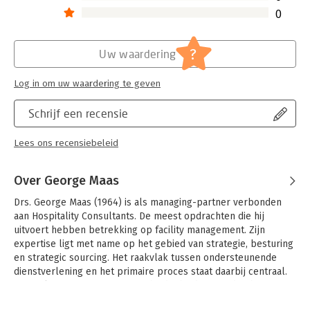
0
?
Uw waardering
Log in om uw waardering te geven
Schrijf een recensie
Lees ons recensiebeleid
Over George Maas
Drs. George Maas (1964) is als managing-partner verbonden 
aan Hospitality Consultants. De meest opdrachten die hij 
uitvoert hebben betrekking op facility management. Zijn 
expertise ligt met name op het gebied van strategie, besturing 
en strategic sourcing. Het raakvlak tussen ondersteunende 
dienstverlening en het primaire proces staat daarbij centraal. 
Hij werkt voor een grote verscheidenheid aan opdrachtgevers 
zowel in de private als de publieke sector, zowel voor 