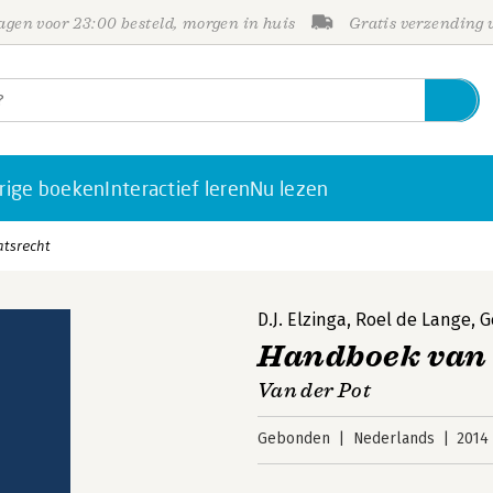
gen voor 23:00 besteld, morgen in huis
Gratis verzending
rige boeken
Interactief leren
Nu lezen
tsrecht
D.J. Elzinga
,
Roel de Lange
,
G
Handboek van 
Van der Pot
Gebonden
Nederlands
2014