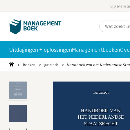
Op werkda
Uitdagingen + oplossingen
Managementboeken
Ove
Boeken
Juridisch
Handboek van het Nederlandse Staa