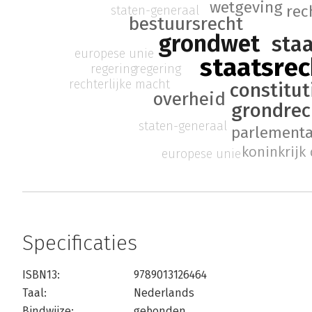
wetgeving
rec
staten-generaal
bestuursrecht
grondwet
sta
europese unie
staatsrec
regering
regering
rechterlijke macht
constitut
overheid
grondrec
staten-generaal
parlementai
koninkrijk
europese unie
Specificaties
ISBN13:
9789013126464
Taal:
Nederlands
Bindwijze:
gebonden