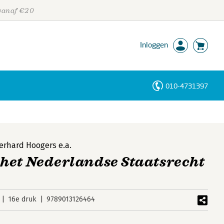
 vanaf €20
Inloggen
010-4731397
Personen
Trefwoorden
erhard Hoogers
e.a.
het Nederlandse Staatsrecht
16e druk
9789013126464