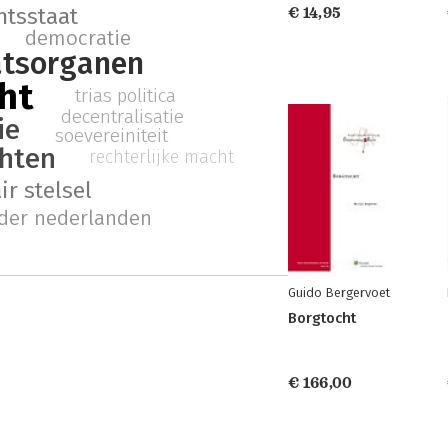
htsstaat
€ 14,95
democratie
atsorganen
ht
trias politica
decentralisatie
ie
soevereiniteit
hten
rechterlijke macht
r stelsel
 der nederlanden
Guido Bergervoet
Borgtocht
€ 166,00