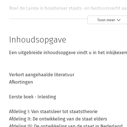
Roel de Lange is hoogleraar staats- en bestuursrecht a
Toon meer
Inhoudsopgave
Een uitgebreide inhoudsopgave vindt u in het inkijkexe
Andere boeken door Roel de Lange
Verkort aangehaalde literatuur
Bekijk alle boeken
Afkortingen
Eerste boek - Inleiding
Afdeling I: Van staatsleer tot staatstheorie
Afdeling II: De ontwikkeling van de staat elders
Afdeling III: De ontwikkeling van de staat in Nederland