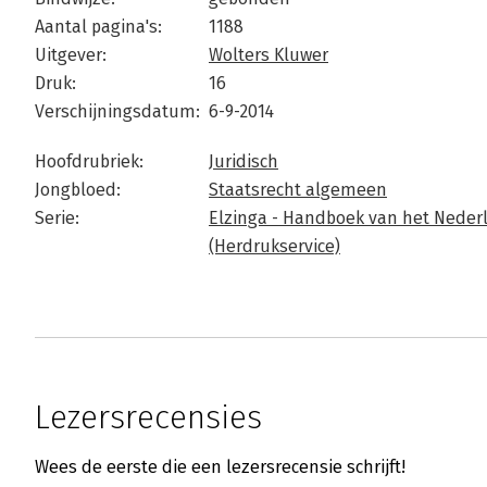
Aantal pagina's:
1188
Uitgever:
Wolters Kluwer
Druk:
16
Verschijningsdatum:
6-9-2014
Hoofdrubriek:
Juridisch
Jongbloed:
Staatsrecht algemeen
Serie:
Elzinga - Handboek van het Nederl
(Herdrukservice)
Lezersrecensies
Wees de eerste die een lezersrecensie schrijft!