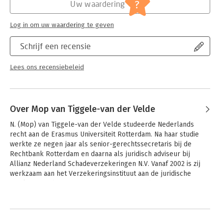
Serie:
Recht en Praktijk - Verzekeringsrecht
?
Uw waardering
Log in om uw waardering te geven
Schrijf een recensie
Lees ons recensiebeleid
Over Mop van Tiggele-van der Velde
N. (Mop) van Tiggele-van der Velde studeerde Nederlands 
recht aan de Erasmus Universiteit Rotterdam. Na haar studie 
werkte ze negen jaar als senior-gerechtssecretaris bij de 
Rechtbank Rotterdam en daarna als juridisch adviseur bij 
Allianz Nederland Schadeverzekeringen N.V. Vanaf 2002 is zij 
werkzaam aan het Verzekeringsinstituut aan de juridische 
faculteit van de Erasmus Universiteit Rotterdam. Vanaf 
september 2008 is zij tevens hoogleraar Verzekeringsrecht 
Andere boeken door Mop van
aan de Radboud Universiteit Nijmegen.
Tiggele-van der Velde