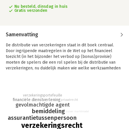
Nu besteld, dinsdag in huis
Gratis verzonden
Samenvatting
De distributie van verzekeringen staat in dit boek centraal.
Door ingrijpende maatregelen in de Wet op het financieel
toezicht (in het bijzonder het verbod op (bonus)provisie)
moeten de spelers die een rol spelen bij de distributie van
verzekeringen, nu duidelijk maken wie welke werkzaamheden
voor wie verricht, op welke basis werkzaamheden worden
verricht en op welke wijze zij worden beloond.
Zicht op toezicht in de verzekeringssector geeft een overzicht
van de rollen van de verschillende spelers op het veld van
verzekeringsportefeuille
financiële dienstverlening
privaatrecht
distributie en doet dit zowel vanuit het publiekrecht (de Wet
gevolmachtigde agent
op het financieel toezicht) als het privaatrecht (het Burgerlijk
bemiddeling
Wetboek). Aan de orde komen de begrippen 'aanbieden',
zuiver marktmodel
assurantietussenpersoon
'adviseren' en 'bemiddelen' en rolbeschrijvingen van de
verzekeringsrecht
verzekeraar als direct writer, de gevolmachtigde agent, de