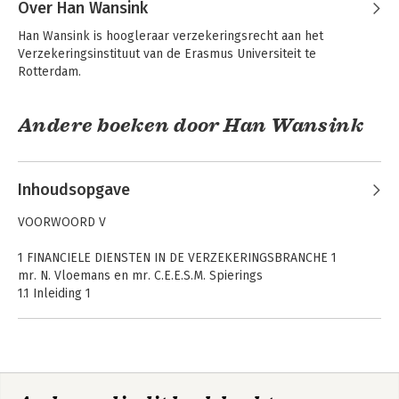
Over Han Wansink
Han Wansink is hoogleraar verzekeringsrecht aan het 
Verzekeringsinstituut van de Erasmus Universiteit te 
Rotterdam.
Andere boeken door Han Wansink
Inhoudsopgave
Asser 7-IX
Tekst &
VOORWOORD V
Verzekering
Commentaar
Verzekeringsrecht
1 FINANCIELE DIENSTEN IN DE VERZEKERINGSBRANCHE 1
mr. N. Vloemans en mr. C.E.E.S.M. Spierings
1.1 Inleiding 1
1.2 Het begrip ‘ADVISEREN’ 2
1.2.1 Uitoefening van een beroep of bedrijf 2
1.2.2 Aanbevelen van een of meer specifieke verzekeringen 4
De CAR-
De algemene
1.2.3 Bepaalde cliënt 5
verzekering
aansprakelijkheidsverzekering
1.2.4 Adviseur 6