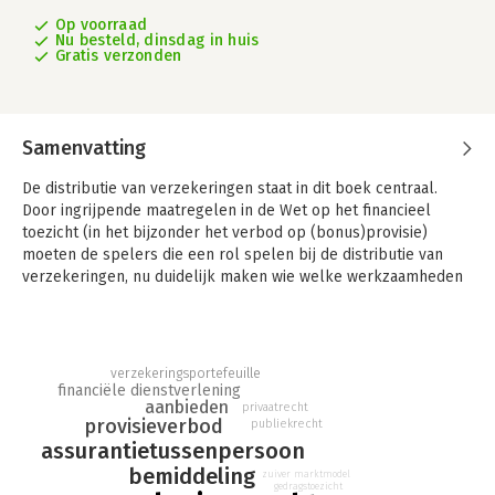
Op voorraad
Nu besteld, dinsdag in huis
Gratis verzonden
Samenvatting
De distributie van verzekeringen staat in dit boek centraal.
Door ingrijpende maatregelen in de Wet op het financieel
toezicht (in het bijzonder het verbod op (bonus)provisie)
moeten de spelers die een rol spelen bij de distributie van
verzekeringen, nu duidelijk maken wie welke werkzaamheden
voor wie verricht, op welke basis werkzaamheden worden
verricht en op welke wijze zij worden beloond.
Zicht op toezicht in de verzekeringssector geeft een overzicht
verzekeringsportefeuille
van de rollen van de verschillende spelers op het veld van
financiële dienstverlening
distributie en doet dit zowel vanuit het publiekrecht (de Wet
aanbieden
privaatrecht
provisieverbod
op het financieel toezicht) als het privaatrecht (het Burgerlijk
publiekrecht
Wetboek). Aan de orde komen de begrippen 'aanbieden',
assurantietussenpersoon
'adviseren' en 'bemiddelen' en rolbeschrijvingen van de
bemiddeling
zuiver marktmodel
gedragstoezicht
verzekeraar als direct writer, de gevolmachtigde agent, de