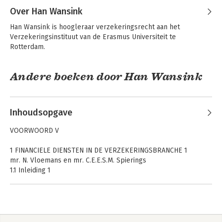
Tiggele-van der Velde
Over Han Wansink
Han Wansink is hoogleraar verzekeringsrecht aan het 
Verzekeringsinstituut van de Erasmus Universiteit te 
Rotterdam.
Andere boeken door Han Wansink
Inhoudsopgave
Asser 7-IX
Van haven en
VOORWOORD V
Verzekering
handel
1 FINANCIELE DIENSTEN IN DE VERZEKERINGSBRANCHE 1
mr. N. Vloemans en mr. C.E.E.S.M. Spierings
1.1 Inleiding 1
1.2 Het begrip ‘ADVISEREN’ 2
1.2.1 Uitoefening van een beroep of bedrijf 2
1.2.2 Aanbevelen van een of meer specifieke verzekeringen 4
De CAR-
De algemene
1.2.3 Bepaalde cliënt 5
verzekering
aansprakelijkheidsverzekering
1.2.4 Adviseur 6