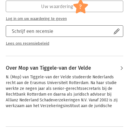
Serie:
Recht en Praktijk - Verzekeringsrecht
?
Uw waardering
Log in om uw waardering te geven
Schrijf een recensie
Lees ons recensiebeleid
Over Mop van Tiggele-van der Velde
N. (Mop) van Tiggele-van der Velde studeerde Nederlands 
recht aan de Erasmus Universiteit Rotterdam. Na haar studie 
werkte ze negen jaar als senior-gerechtssecretaris bij de 
Rechtbank Rotterdam en daarna als juridisch adviseur bij 
Allianz Nederland Schadeverzekeringen N.V. Vanaf 2002 is zij 
werkzaam aan het Verzekeringsinstituut aan de juridische 
faculteit van de Erasmus Universiteit Rotterdam. Vanaf 
september 2008 is zij tevens hoogleraar Verzekeringsrecht 
Andere boeken door Mop van
aan de Radboud Universiteit Nijmegen.