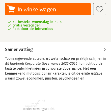
In winkelwagen
Nu besteld, woensdag in huis
Gratis verzonden
Past door de brievenbus
Samenvatting
Toonaangevende auteurs uit wetenschap en praktijk schijnen in
dit
Jaarboek Corporate Governance 2025-2026
hun licht op de
laatste ontwikkelingen in corporate governance. Met een
kenmerkend multidisciplinair karakter, is dit de enige uitgave
waarin zowel economen, juristen, psychologen en
ervaringsdeskundigen hun gezamenlijke visie geven op dit
vakgebied.
Het vakgebied rondom corporate governance staat in
gedrag
Nederland bepaald niet stil en vormt veelvuldig aanleiding tot
strategie
discussie. Wet- en regelgeving, verslaggevingsontwikkelingen,
management
ondernemingsrecht