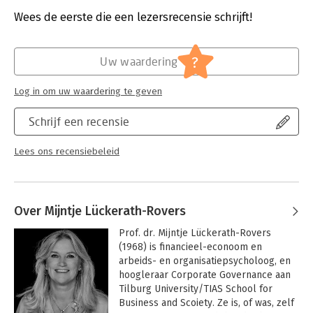
Druk:
1
verkrijgen zij verder inzicht te geven in de laatste
Verschijningsdatum:
19-11-2025
(internationale) ontwikkelingen.
Wees de eerste die een lezersrecensie schrijft!
Jaarboek Corporate Governance 2025-2026
:
Hoofdrubriek:
Juridisch
- Economische én maatschappelijke waardecreatie
Jongbloed:
Algemene beginselen van behoorlijk
?
Uw waardering
- CSRD en CSDDD
bestuur
- Psychologische aspecten in corporate governance
Log in om uw waardering te geven
- Sociale prijs van een kritische houding
- Non-verbale intelligentie
Schrijf een recensie
- Zorgvuldige integriteitsonderzoeken
- Intensiteit van discussie in de bestuurskamer
- Het optimale aantal bestuurders
Lees ons recensiebeleid
- De coöperatie als samenwerkingsvehikel
- Corporate opportunity
- Compliance als middel tegen ongewenst gedrag
- Soevereiniteit en autonomie binnen corporate governance
Over Mijntje Lückerath-Rovers
Prof. dr. Mijntje Lückerath-Rovers 
(1968) is financieel-econoom en 
arbeids- en organisatiepsycholoog, en 
hoogleraar Corporate Governance aan 
Tilburg University/TIAS School for 
Business and Scoiety. Ze is, of was, zelf 