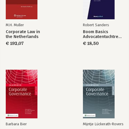
verkeerde dingen
doen
M.H. Muller
Robert Sanders
Bekijk alle boeken
Corporate Law in
Boom Basics
the Netherlands
Advocatentuchtrecht
€ 192,07
€ 18,50
Barbara Bier
Mijntje Lückerath-Rovers