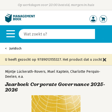
Op werkdagen voor 23:00 besteld, morgen in huis
Juridisch
U heeft gezocht op 9789013155327. Het product dat u zocht is
niet meer in die editie leverbaar en is vervangen door de
Mijntje Lückerath-Rovers
,
Muel Kaptein
,
Charlotte Perquin-
Deelen
,
e.a.
onderstaande editie.
Jaarboek Corporate Governance 2025-
2026