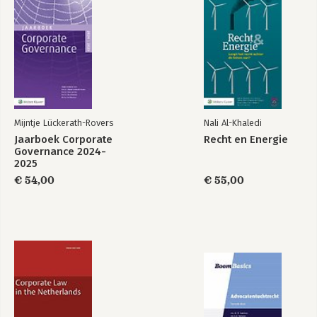
30 artikelen in internationale 
wetenschappelijke tijdschriften.
Waarom goede
Research
mensen soms de
Handbook on
verkeerde dingen
Organisational
doen
Integrity
Mijntje Lückerath-Rovers
Nali Al-Khaledi
Morele dilemma's
Jaarboek Corporate
Jaarboek Corporate
Recht en Energie
in de boardroom
Governance 2024-
Governance 2024-
2025
2025
€ 54,00
€ 55,00
Bekijk alle boeken
Waarom goede
Workplace Morality
mensen soms de