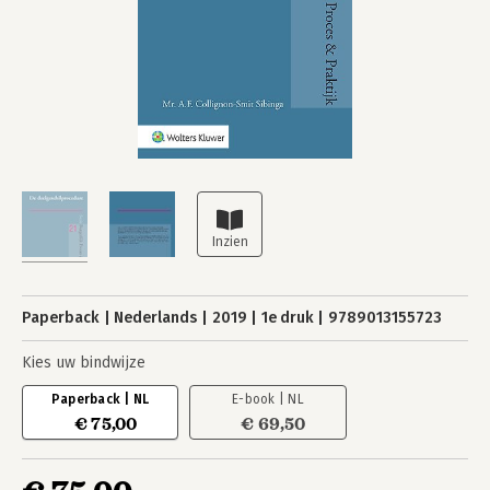
Paperback
Nederlands
2019
1e druk
9789013155723
Kies uw bindwijze
Paperback | NL
E-book | NL
€ 75,00
€ 69,50