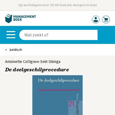
Op werkdagen voor 23:00 besteld, morgen in huis
Juridisch
Antoinette Collignon-Smit Sibinga
De deelgeschilprocedure