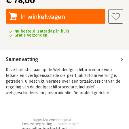
€ 75,00
In winkelwagen
Nu besteld, zaterdag in huis
Gratis verzonden
Samenvatting
Deze titel sluit aan op de Wet deelgeschilprocedure voor
letsel- en overlijdensschade die per 1 juli 2010 in werking is
getreden. U beschikt hiermee over een totaaloverzicht van de
regeling van de deelgeschilprocedure, inclusief
wetsgeschiedenis en jurisprudentie. De praktijkgerichte
benadering en ruime hoeveelheid tips zijn waardevol voor
professionals.
De deelgeschilprocedure biedt u een totaaloverzicht van de
regeling van de deelgeschilprocedure, inclusief
hoger beroep
rechtspraak
kostenbegroting
verzekeringen
wetsgeschiedenis en jurisprudentie. De hoofdstukken geven u
geschillenbeslechting
bewijs