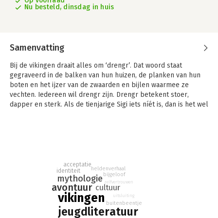
Op voorraad
Nu besteld, dinsdag in huis
Samenvatting
Bij de vikingen draait alles om ‘drengr’. Dat woord staat
gegraveerd in de balken van hun huizen, de planken van hun
boten en het ijzer van de zwaarden en bijlen waarmee ze
vechten. Iedereen wil drengr zijn. Drengr betekent stoer,
dapper en sterk. Als de tienjarige Sigi iets níét is, dan is het wel
stoer, dapper en sterk. Overal waar hij komt, brengt hij juist
ongeluk met zich mee, waardoor de inwoners van Lilleby
geloven dat Sigi Loki aantrekt, de god van chaos en problemen.
Het liefst willen ze dan ook zo min mogelijk met hem te maken
hebben. Als Einar, de zoon van jarl Eirik, Siggi op een avond
acceptatie
heldenverhaal
publiekelijk uitdaagt, krijgt Siggi van het stamhoofd een laatste
identiteit
bijgeloof
mythologie
kans om te bewijzen dat hij een van hen is. Hij krijgt een boot
zelfvertrouwen
avontuur
cultuur
en een strijdbijl, en wordt op een missie naar de Oerzee
vikingen
uitsluiting
gestuurd. Pas als het hem lukt om daar als een echte viking de
buitenbeentje
Wereld-Slang te doden, zal hij zich van Loki bevrijden en mag
jeugdliteratuur