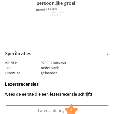
hij terugkomen…
persoonlijke groei
pesten
moed
zelfvertrouwen
uitsluiting
Specificaties
ISBN13:
9789021684260
Taal:
Nederlands
Bindwijze:
gebonden
Aantal pagina's:
240
Uitgever:
Ploegsma, Uitgeverij
Lezersrecensies
Druk:
1
Verschijningsdatum:
22-3-2023
Wees de eerste die een lezersrecensie schrijft!
Hoofdrubriek:
Jeugd
?
Uw waardering