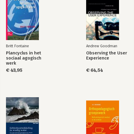
VII Integriteit
VIII Vertrouwen
D. Veranderingsprocessen bij de overheid
- Inleiding
IX Overheid, markt en bedrijfsmatig werken
X Veranderende gezagsverhoudingen bij de overheid
Britt Fontaine
Andrew Goodman
Literatuur
Plancyclus in het
Observing the User
sociaal agogisch
Experience
werk
€ 43,95
€ 64,54