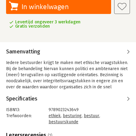
In winkelwagen
Levertijd ongeveer 3 werkdagen
Gratis verzonden
Samenvatting
Iedere bestuurder krijgt te maken met ethische vraagstukken.
Bij de behandeling hiervan kunnen politici en ambtenaren niet
(meer) terugvallen op vastliggende oriëntaties. Bezinning is
noodzakelijk, over integriteitsvraagstukken in engere zin en
over de waarden waardoor organisaties zich in de snel
veranderende samenleving moeten laten leiden.
Specificaties
Dit boek biedt een inleidende behandeling van de ethische
thema's binnen het openbaar bestuur. Het bespreekt
ISBN13:
9789023243649
allereerst de eigen aard van de ethische motivatie en haar
Trefwoorden:
ethiek
,
besturing
,
bestuur
,
spanningsvolle verhouding met bestuurlijke activiteit. Als
bestuurskunde
oplossingsstrategieën voor ethische problemen worden de
Taal:
Nederlands
klassieke theorieën besproken en direct toegepast op
Bindwijze:
paperback
Lezersrecensies
(1)