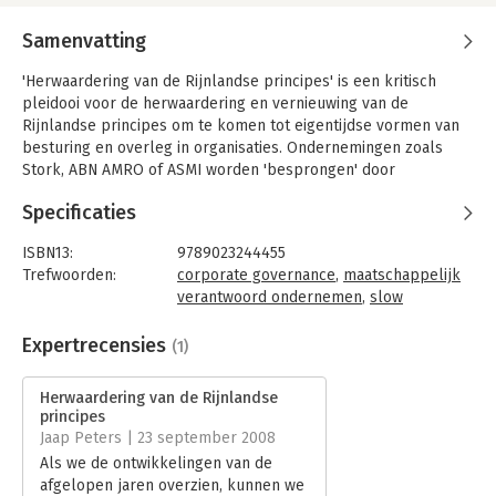
Samenvatting
'Herwaardering van de Rijnlandse principes' is een kritisch
pleidooi voor de herwaardering en vernieuwing van de
Rijnlandse principes om te komen tot eigentijdse vormen van
besturing en overleg in organisaties. Ondernemingen zoals
Stork, ABN AMRO of ASMI worden 'besprongen' door
activistische aandeelhouders. Het oorspronkelijke Rijnlandse
Specificaties
uitgangspunt van de onderneming als samenwerkingsverband
en de stakeholder-benadering staan onder grote druk en
ISBN13:
9789023244455
lijken niet meer 'van deze tijd'. En de belangstelling voor
Trefwoorden:
corporate governance
,
maatschappelijk
traditionele overlegvormen, zoals de Ondernemingsraad, is
verantwoord ondernemen
,
slow
sterk tanende.
management
,
Rijnlands organiseren
Wat betekent dit alles voor het Rijnland en met name
Taal:
Nederlands
Expertrecensies
(1)
Nederland? Hebben we een antwoord op de toenemende
Bindwijze:
ingenaaid
Angelsaksische invloeden, en zo ja: welk antwoord dan? Of
Aantal pagina's:
134
Herwaardering van de Rijnlandse
hebben de Rijnlandse principes voorgoed afgedaan?
Uitgever:
Koninklijke van Gorcum
principes
Druk:
1
Jaap Peters | 23 september 2008
'Herwaardering van de Rijnlandse principes' geeft een
Hoofdrubriek:
Organisatiekunde
Als we de ontwikkelingen van de
verhelderende analyse van de ontwikkelingen, geeft veel
afgelopen jaren overzien, kunnen we
praktijkvoorbeelden en pleit voor een nieuwe balans tussen