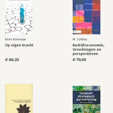
4 De onderneming/organisatie als samenwerkingsverband
4.1 De institutionele context
4.2 Governance en share-/stakeholders
4.3 Kenmerken van een samenwerkingsverband
4.4 Stimulerend en bindend leiderschap: komen tot
engagement
5 Op weg naar meer dialoog, interacties en verantwoording
Kees Korevaar
M. Corbey
5.1 Verantwoord ondernemen als welbegrepen eigenbelang
Op eigen kracht
Bedrijfseconomie,
5.2 Evenwichtig ondernemingsbestuur
Grondslagen en
5.3 Belang van goed toezicht daarop
perspectieven
5.4 Optimaal samenwerken binnen de organisatie:nieuwe
€ 66,25
€ 79,95
verbindingen zoeken
6 Management by stakeholder involvement
6.1 De ontwikkeling van stakeholderrelaties
6.2 Het identificeren van de relevante stakeholders
6.3 Van identificatie naar stakeholder engagement
6.4 Stakeholdermanagement integreren in het businessproces
7 Vernieuwing van het interne overleg
7.1 Organisaties vragen om eigentijds overleg
7.2 Mogelijke ontwikkelingsrichting