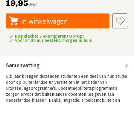
19,95
26,-
In winkelwagen
Nog slechts 5 exemplaren! Op=Op!
Voor 21:00 uur besteld, morgen in huis
Samenvatting
Elk jaar brengen duizenden studenten een deel van hun studie
door op buitenlandse universiteiten in het kader van
uitwisselingsprogramma’s. Docentmobiliteitsprogramma’s
zorgen ervoor dat buitenlandse docenten les geven aan
Nederlandse klassen. Dankzij migratie, arbeidsmobiliteit en
studentmobiliteit is de klas meer cultureel divers dan ooit
tevoren.
Interculturele communicatie geeft studenten een voorsprong
bij hun contact met docenten en medestudenten en helpt hen