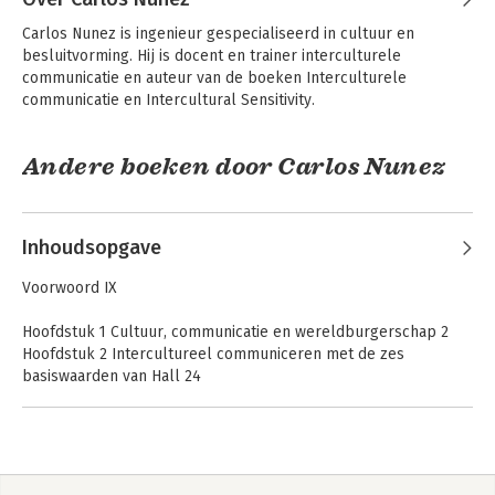
achtergrond en werken als trainer en docent op (buitenlandse)
universiteiten en in het hoger beroepsonderwijs. Ze zijn
Carlos Nunez is ingenieur gespecialiseerd in cultuur en 
gevestigd als zelfstandig trainer, coach en consultant.
besluitvorming. Hij is docent en trainer interculturele 
communicatie en auteur van de boeken Interculturele 
communicatie en Intercultural Sensitivity.
Andere boeken door Carlos Nunez
Inhoudsopgave
Voorwoord IX
Hoofdstuk 1 Cultuur, communicatie en wereldburgerschap 2
Hoofdstuk 2 Intercultureel communiceren met de zes
basiswaarden van Hall 24
Hoofdstuk 3 Intercultureel werken met de zes basiswaarden
van Kluckhohn 48
Hoofdstuk 4 Werken met de culturele dimensies van Hofstede
Interculturele
Interculturele
communicatie in de
66
communicatie
zorg
Hoofdstuk 5 Culturele synergie: Trompenaars' zeven dimensies