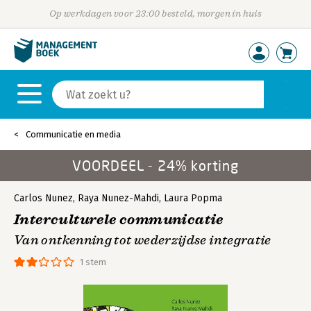
Op werkdagen voor 23:00 besteld, morgen in huis
Communicatie en media
VOORDEEL - 24% korting
Carlos Nunez
,
Raya Nunez-Mahdi
,
Laura Popma
Interculturele communicatie
Van ontkenning tot wederzijdse integratie
1 stem