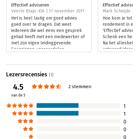
Verschijningsdatum:
25-11-2017
Effectief adviseren
Effectief advisere
Veerle Blajic-Kik | 17 november 2011
Mark Scheijde | 1
Hoofdrubriek:
Advisering
Het is heel lastig om goed advies
Hoe kom je tot he
goed over te dragen. Dat weet
rendement in een a
iedereen die wel eens een gesprek
'Effectief adviser
gehad heeft met een medewerker of
Schenk een herke
met zijn eigen leidinggevende.
Na het allesbehal
Spanningen, vooroordelen,
antwoord 'door te 
onzekerheden: allemaal hebben ze
een duidelijke uit
hun uitwerking op hoe we informatie
werking van de h
ontvangen en verwerken. Waarom is
duidelijk te make
Lezersrecensies
het toch zo moeilijk om wél het
adviessituaties vaa
(1)
gewenste effect van je advies te
niet reageert. Dit
4.5
2 stemmen
bewerkstelligen? In 'Effectief
inzichten. Bij elk
adviseren' legt Simone Schenk uit wat
begrip communica
van de 5
er in zo'n spannende situatie in ons
terugkerend them
brein gebeurt en hoe we hier beter
Lees verder
1
mee om kunnen gaan.
1
Lees verder
0
0
0