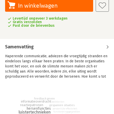
In winkelwagen
Levertijd ongeveer 3 werkdagen
Gratis verzonden
Past door de brievenbus
Samenvatting
Haperende communicatie, adviezen die vroegtijdig stranden en
eindeloos langs elkaar heen praten. In de beste organisaties
komt het voor, en ook de slimste mensen maken zich er
schuldig aan. Alle woorden, iedere zin, elke uiting wordt
geproduceerd en verwerkt door de hersenen. Hoe komt u tot
het maximale rendement in een adviessituatie? Dát is het
thema van dit boek.
In 'Effectief adviseren' legt Simone Schenk uit dat de hersenen
feedback geven
in nieuwe en spannende situaties inefficiënt werken. Bij grote
informatieoverdracht
beelddenken
reactiepatronen
veranderingen of belangrijke opdrachten dwalen de gedachten
gespannen situaties
hersenfuncties
persoonlijke effectiviteit
af en worden denkprocessen in beslag genomen door emoties,
luistertechnieken
functioneringsgesprekken