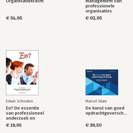
Organisatiekracht
Management van
professionele
organisaties
€ 34,95
€ 62,95
Edwin Schouten
Marcel Vilain
En? De essentie
De kunst van goed
van professioneel
opdrachtgeverschap
onderzoek en
advies, Handboek
€ 19,95
€ 39,50
voor studenten en