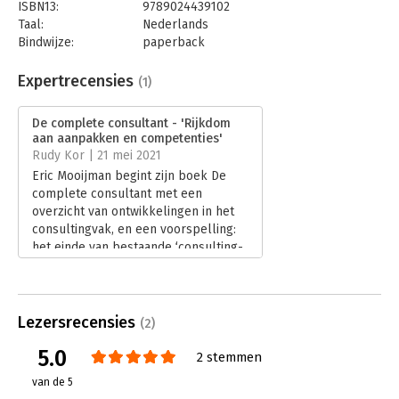
ISBN13:
9789024439102
Taal:
Nederlands
Bindwijze:
paperback
Aantal pagina's:
368
Uitgever:
Boom
Expertrecensies
(1)
Druk:
1
Verschijningsdatum:
31-3-2021
De complete consultant - 'Rijkdom
aan aanpakken en competenties'
Hoofdrubriek:
Advisering
Rudy Kor | 21 mei 2021
Eric Mooijman begint zijn boek De
complete consultant met een
overzicht van ontwikkelingen in het
consultingvak, en een voorspelling:
het einde van bestaande ‘consulting-
competencyframeworks'. De kern van
het boek is Mooijmans (10 jaar KPMG
Consulting, en nu 20 jaar zelfstandig
adviseur) model voor de Complete
Lezersrecensies
(2)
Consultant.
5.0
Lees verder
2 stemmen
van de 5