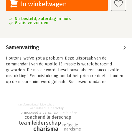
In winkelwagen
Nu besteld, zaterdag in huis
Gratis verzonden
Samenvatting
Houtons, we've got a problem. Deze uitspraak van de
commandant van de Apollo 13-missie is wereldberoemd
geworden. De missie wordt beschouwd als een ‘succesvolle
mislukking’. Een mislukking omdat het primaire doel – landen
op de maan – niet werd gehaald. Succesvol omdat er
fenomenaal teamwork ten grondslag lag aan het redden van
de crew. De film die over deze missie werd gemaakt, laat een
nauwgezette reconstructie zien van de rampvlucht, het
teamwork en het leiderschap van commandant Jim Lovell.
transformationeel leiderschap
wankelend leiderschap
principieel leiderschap
mentorschap
Films, documentaires en series bieden vele ervaringen en
coachend leiderschap
inzichten die de ontwikkeling van leiderschap kunnen
teamleiderschap
reflectie
versterken. Het zijn bijzonder krachtige middelen om leiders
charisma
narcisme