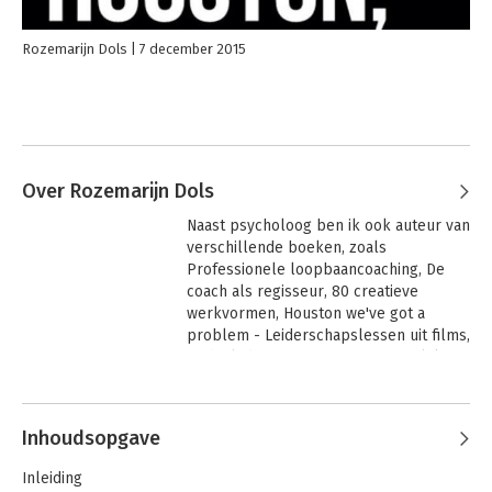
Rozemarijn Dols
7 december 2015
Over Rozemarijn Dols
Naast psycholoog ben ik ook auteur van 
verschillende boeken, zoals 
Professionele loopbaancoaching, De 
coach als regisseur, 80 creatieve 
werkvormen, Houston we've got a 
problem - Leiderschapslessen uit films, 
Is the lady for turning?  - Vrouwelijk 
leiderschap in beeld. Tot slot het 
Andere boeken door Rozemarijn
Bevrijdingsspel - een tool voor 
Dols
coaches. Ik vind het fascinerend om film 
Inhoudsopgave
te gebruiken als didactisch materiaal, 
als spiegel voor persoonlijke-, 
Inleiding
leiderschaps- of teamontwikkeling.