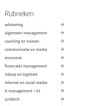
enfants
7.3 Botsende waardenpatronen in Ressources humaines
7.4 Voeren van slechtnieuwsgesprekken in Up in the Air
Rubrieken
7.5 Machteloosheid en stille wanhoop in La loi du marché
7.6 Statusangst en schaamte in L’emploi du temps
7.7 De grote ontsporing in L’adversaire
advisering
algemeen management
Dankwoord
Lijst van besproken films
coaching en trainen
Over de auteur
communicatie en media
economie
financieel management
inkoop en logistiek
internet en social media
it-management / ict
juridisch