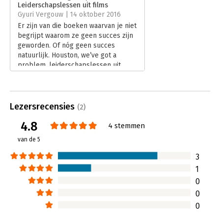
Leiderschapslessen uit films
Hoofdrubriek:
Leiderschap
Gyuri Vergouw | 14 oktober 2016
Er zijn van die boeken waarvan je niet
begrijpt waarom ze geen succes zijn
geworden. Of nóg geen succes
natuurlijk. Houston, we’ve got a
problem, leiderschapslessen uit
films, is daar één van.
Lees verder
Lezersrecensies
(2)
4.8
4 stemmen
van de 5
3
1
0
0
0