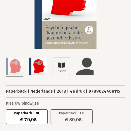
Paperback
Nederlands
2018
4e druk
9789024408115
Kies uw bindwijze
Paperback | NL
Paperback | EN
€ 79,95
€ 89,95