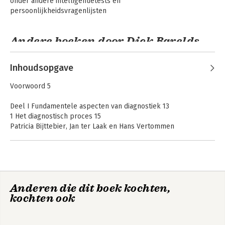
onder andere intelligentietests en 
persoonlijkheidsvragenlijsten
Andere boeken door Dick Barelds
Inhoudsopgave
Voorwoord 5
Deel I Fundamentele aspecten van diagnostiek 13
1 Het diagnostisch proces 15
Patricia Bijttebier, Jan ter Laak en Hans Vertommen
1.1 Inleiding 15
1.2 Stappen van het diagnostisch proces 16
1.3 Vijf basisvragen in de klinische psychodiagnostiek 18
1.4 De diagnostische cyclus 22
Inleiding in de
Inleiding tot de
1.5 Het diagnostisch proces: van aanmelding tot verslag 23
persoonlijkheidspsychologie
psychologie
Anderen die dit boek kochten,
1.6 Diagnose Behandel Combinaties (DBC’s) 30
kochten ook
1.7 Besluit 31
Literatuur 32