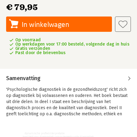
€ 79,95
In winkelwagen
Op voorraad
Op werkdagen voor 17:00 besteld, volgende dag in huis
Gratis verzonden
Past door de brievenbus
Samenvatting
'Psychologische diagnostiek in de gezondheidszorg' richt zich
op diagnostiek bij volwassenen en ouderen. Het boek bestaat
uit drie delen. In deel I staat een beschrijving van het
diagnostisch proces en de kwaliteit van diagnostiek. Deel II
geeft toelichting op o.a. diagnostische methoden, ethiek en
rapporteren. Hierin is veel aandacht voor verschillende
psychologische tests. In deel III staan tot slot diagnostische
voorbeelden uit de praktijk. Hiermee kun je de theorie uit deel
dynamische profielinterpretatie
kwaliteit van diagnostiek
computergestuurde diagnostiek