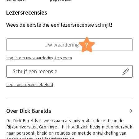
beroepsopleiding volgen en zorgprofessionals die
Aantal pagina's:
360
geïnteresseerd zijn in psychologische diagnostiek.
Uitgever:
Boom
Lezersrecensies
Druk:
4
Verschijningsdatum:
30-7-2018
Wees de eerste die een lezersrecensie schrijft!
Hoofdrubriek:
Psychologie
?
Uw waardering
Log in om uw waardering te geven
Schrijf een recensie
Lees ons recensiebeleid
Over Dick Barelds
Dr. Dick Barelds is werkzaam als universitair docent aan de 
Rijksuniversiteit Groningen. Hij houdt zich bezig met onderzoek 
naar persoonlijkheid en relaties en met de ontwikkeling van 