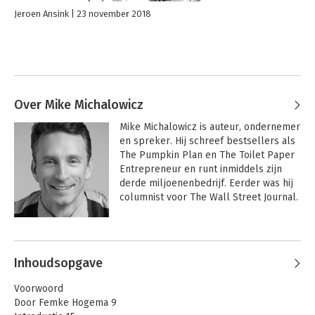
Jeroen Ansink
23 november 2018
Over Mike Michalowicz
Mike Michalowicz is auteur, ondernemer 
en spreker. Hij schreef bestsellers als 
The Pumpkin Plan en The Toilet Paper 
Entrepreneur en runt inmiddels zijn 
derde miljoenenbedrijf. Eerder was hij 
columnist voor The Wall Street Journal. 
Deze Nederlandse editie is tot stand 
gekomen met medewerking van Femke 
Andere boeken door Mike
Hogema, bestsellerauteur en financieel 
Michalowicz
expert voor ondernemers.

Inhoudsopgave
‘Profit First is een praktisch en 
Voorwoord
waardevol boek om je winstgevendheid 
Door Femke Hogema 9
direct te vergroten. Een must voor 