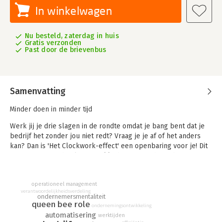
In winkelwagen
Nu besteld, zaterdag in huis
Gratis verzonden
Past door de brievenbus
Samenvatting
Minder doen in minder tijd
Werk jij je drie slagen in de rondte omdat je bang bent dat je
bedrijf het zonder jou niet redt? Vraag je je af of het anders
kan? Dan is 'Het Clockwork-effect' een openbaring voor je! Dit
is nu eens geen boek over méér doen in minder tijd, maar over
mínder doen in minder tijd. Je zult ontdekken dat je zo
succesvol kunt zijn als je wilt, zonder dat je alles zelf hoeft te
operationeel management
doen.
verantwoordelijkheidsverdeling
ondernemersmentaliteit
Michalowicz maakt het idee van minder doen in minder tijd
queen bee role
ondernemingsontwikkeling
praktisch uitvoerbaar met behulp van een eenvoudig
automatisering
werktijden