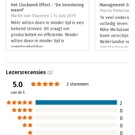
Verschijningsdatum:
25-4-2019
Het Clockwork Effect - 'De investering
Management Summ
waard'
Pierre Pieterse |
Hoofdrubriek:
Ondernemen
Martin van Staveren | 14 juni 2019
Te veel onderneme
Méér willen doen in minder tijd is een
volledig leven doo
bekend streven. Dit vraagt om
Mike Michalowicz i
productiviteit en efficiëntie. Minder
boek verschijn in 
willen doen in minder tijd is
Nederlandse verta
ongebruikelijker.
Het Clockwerk-eff
Lees verder
de opvolger van h
Profit First.
Lees verder
Lezersrecensies
(2)
5.0
2 stemmen
van de 5
2
0
0
0
0