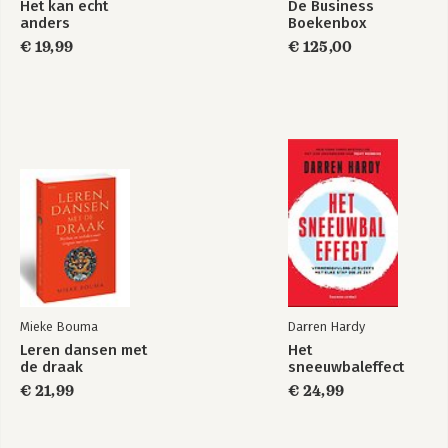
Het kan echt
De Business
anders
Boekenbox
Profit first
Profit first
€ 19,99
€ 125,00
Bekijk alle boeken
Mieke Bouma
Darren Hardy
Leren dansen met
Het
de draak
sneeuwbaleffect
€ 21,99
€ 24,99