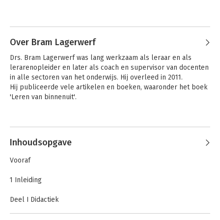
Andere boeken door Fred
Korthagen
Over Bram Lagerwerf
Drs. Bram Lagerwerf was lang werkzaam als leraar en als 
lerarenopleider en later als coach en supervisor van docenten 
in alle sectoren van het onderwijs. Hij overleed in 2011. 

Hij publiceerde vele artikelen en boeken, waaronder het boek 
'Leren van binnenuit'.
Andere boeken door Bram
Lagerwerf
Inhoudsopgave
Krachtgericht
De kracht van
Vooraf
coachen
reflectie
1 Inleiding
Deel I Didactiek
2 Inleiding op de hoofdstukken 3, 4 en 5