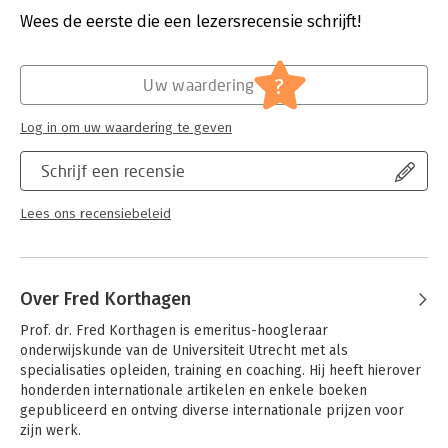
Verschijningsdatum:
4-2-2020
Wees de eerste die een lezersrecensie schrijft!
Hoofdrubriek:
Non-profit
?
Uw waardering
Log in om uw waardering te geven
Schrijf een recensie
Lees ons recensiebeleid
Over Fred Korthagen
Prof. dr. Fred Korthagen is emeritus-hoogleraar 
onderwijskunde van de Universiteit Utrecht met als 
specialisaties opleiden, training en coaching. Hij heeft hierover 
honderden internationale artikelen en enkele boeken 
gepubliceerd en ontving diverse internationale prijzen voor 
zijn werk.