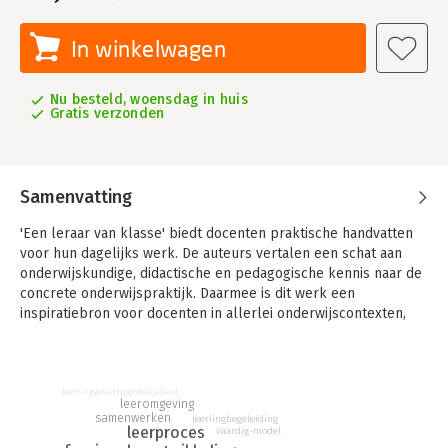
In winkelwagen
Nu besteld, woensdag in huis
Gratis verzonden
Samenvatting
'Een leraar van klasse' biedt docenten praktische handvatten
voor hun dagelijks werk. De auteurs vertalen een schat aan
onderwijskundige, didactische en pedagogische kennis naar de
concrete onderwijspraktijk. Daarmee is dit werk een
inspiratiebron voor docenten in allerlei onderwijscontexten,
van traditionele scholen tot scholen die volop met
vernieuwingen bezig zijn.
De hoofdthema’s in het boek zijn: (1) didactiek, (2)
leerlingverantwoordelijkheid
leeromgeving
klassenmanagement en (3) de relatie van de leraar met de
samenwerken
leerlingbegeleiding
klas. Een vierde thema is de continue professionele
leerproces
vaardig-model
ontwikkeling van docenten in de beroepspraktijk.