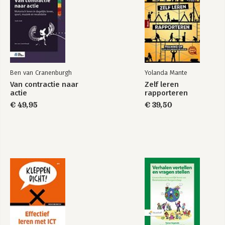
Bekijk alle boeken
organisatie
1.5 Conclusies
2 Belichaamt een coaching mindset
2.1 Wat is een coaching mindset?
2.1.1 Openheid
2.1.2 Onvoorwaardelijke positieve aandacht
Ben van Cranenburgh
Yolanda Mante
2.1.3 Oordeelvrije houding
Van contractie naar
Zelf leren
2.1.4 Growth mindset
actie
rapporteren
2.1.5 Authenticiteit
€ 49,95
€ 39,50
2.2 Hoe onderhoud je een coaching mindset?
2.2.1 Blijven leren
2.2.2 Reflectieve praktijk
2.2.3 Voorbereiding
2.3 Samenvatting
3 Maakt en handhaaft overeenkomsten
3.1 Waar gaat het om?
3.1.1 Afspraken over het coachingstraject
3.1.2 De doelstellingen van het hele coachingstraject
3.1.3 De doelstelling(en) per coachingsgesprek
3.2 Waaraan herken je deze competentie?