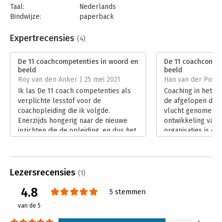
Taal:
Nederlands
groeien. Het is ook een must voor iedere coach die examen wil
Bindwijze:
paperback
doen voor ICF-certificatie.
Aantal pagina's:
208
Nieuw in deze herziene editie
Uitgever:
Boom
Expertrecensies
(4)
In deze herziene editie wordt de nieuwe, geactualiseerde
Druk:
2
indeling gevolgd van het ICF-competentiemodel dat in 2021 is
Verschijningsdatum:
15-7-2021
De 11 coachcompetenties in woord en
De 11 coachcompe
ingegaan. Het bestaat nu uit acht in plaats van elf competenties
beeld
beeld
en er is zelfs een nieuwe competentie bijgekomen.
Hoofdrubriek:
Coaching en trainen
Roy van den Anker | 25 mei 2021
Han van der Pool |
Ik las De 11 coach competenties als
Coaching in het be
verplichte lesstof voor de
de afgelopen dec
coachopleiding die ik volgde.
vlucht genomen. 
Enerzijds hongerig naar de nieuwe
ontwikkeling van t
inzichten die de opleiding, en dus het
organisaties is co
ook het boek mij zouden brengen.
belangrijk hulpmi
Anderzijds met frisse weerstand
Lees verder
gezien de ervaringen met andere
verplichte literatuur in het verleden.
Lezersrecensies
(1)
Lees verder
4.8
5 stemmen
van de 5