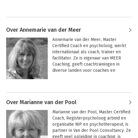
Over Annemarie van der Meer
Annemarie van der Meer, Master 
Certified Coach en psycholoog, werkt 
internationaal als coach, trainer en 
facilitator. Ze is eigenaar van MEER 
Coaching, geeft coachtrainingen in 
diverse landen voor coaches en 
incompany voor managers. Ze is mentor 
coach en ICF assessor. Ze is vanaf de 
Andere boeken door Annemarie
negentiger jaren actief in het 
van der Meer
coachingsvak. Ze verzorgt voor de RINO 
Amsterdam de opleiding 'Coachen als 
Over Marianne van der Pool
Professie', die deel uitmaakt van het 
Marianne van der Pool, Master Certified 
RINO Senior Certified Coach programma 
Coach, Registerpsycholoog arbeid en 
– een ICF Accredited Coach Training 
organisatie NIP en psychotherapeut, is 
Program (ACTP). Daarnaast is ze een 
partner in Van der Pool Consultancy. Ze 
van de oprichters van de 
geeft veel opleiding in coaching, is 