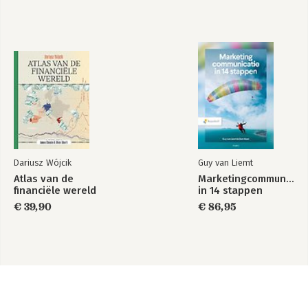
Bijlage 4 Checklist start BPM-traject
Bijlage 5 IDEF-methode voor procesontwerp
Bijlage 6 Template KPI-definitiekaart
Bijlage 7 Stappenplan voor het STP ontwerpen van een
procesflow
Bijlage 8 Verdiepingsliteratuur
Bijlage 9 Afkortingen en begrippen
Dariusz Wójcik
Guy van Liemt
Atlas van de
Marketingcommunicati
financiële wereld
in 14 stappen
€ 39,90
€ 86,95