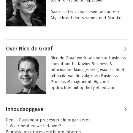
team- en leiderschapscoach. 

Daarnaast is zij succesvol als auteur. 
Aty schreef deels samen met Marijke 
Lingsma diverse boeken, waaronder 15 
edities van 'De Coachingskalender', 'De 
Andere boeken door Aty Boers
coachingsbibliotheek' (12 'Helpboekjes' 
waaronder de evergreen 'Help ik ga 
coachen', 'De 10 principes van agile-
Over Nico de Graaf
lean teamcoaching' en '75 werkvormen 
Nico de Graaf werkt als senior business 
voor agile-lean teamcoaching'.
consultant bij Novius Business & 
Information Management, waar hij deel 
uitmaakt van de vakgroep Business 
Process Management. Hij voert 
opdrachten uit op het gebied van 
procesmanagement en 
businessinformatieplanning.

Andere boeken door Nico de Graaf
Inhoudsopgave
Samen met Aty Boers schreef hij 'Het 
75 werkvormen
Systeemgericht
voor agile-lean
leiderschap
BPM boek. Theorie en praktijk van 
Deel 1 Basis voor procesgericht organiseren
teamcoaching
procesgericht

1. Waar hebben we het over?
organiseren'.
Een visie op procesgericht organiseren