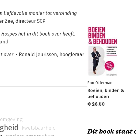
en liefdevolle manier tot verbinding
r Zee, directeur SCP
 Hospes het in dit boek over heeft.
-
land
t over.
- Ronald Jeurissen, hoogleraar
Ron Offerman
Boeien, binden &
behouden
€ 26,50
rkomgeving
igheid
kwetsbaarheid
Dit boek staat o