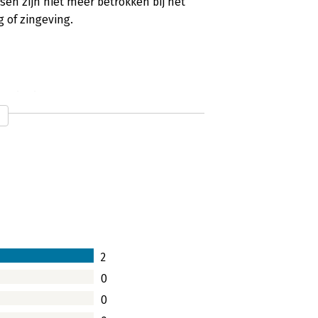
en zijn niet meer betrokken bij het
 of zingeving.
e inzichten’
 nieuwe boek van Cor Hospes
len ervan. Van der Loo is enthousiast
er voor iedereen die zich wil oriënteren
npak van management en leiderschap.’
2
t jaar’
0
0
iderschapsboek over te schrijven. En