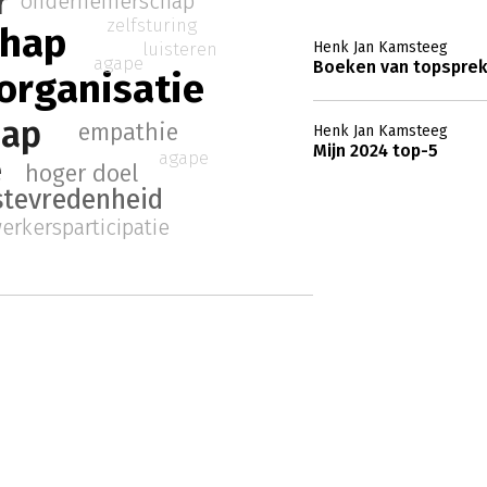
r
ondernemerschap
zelfsturing
chap
luisteren
Henk Jan Kamsteeg
agape
Boeken van topsprek
 organisatie
hap
empathie
Henk Jan Kamsteeg
Mijn 2024 top-5
agape
e
hoger doel
tevredenheid
rkersparticipatie