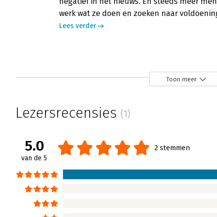
negatief in het nieuws. En steeds meer mens
werk wat ze doen en zoeken naar voldoening
Lees verder
Hart voor zaken - ‘Vol hartverwarmend
Hans van der Loo | 8 februari 2024
Toon meer
Hans van der Loo las ‘Hart voor zaken’, het
over ‘liefdevolle organisaties’, en de voorde
Lezersrecensies
(1)
en schrijft: ‘Dit boek is een absolute aanrad
op en inspireren door een alternatieve aa
5.0
Lees verder
2 stemmen
van de 5
Hart voor zaken - ‘Het doelpunt van he
Henk Jan Kamsteeg | 24 januari 2024
Liefde. Cor Hospes durft het aan hier een le