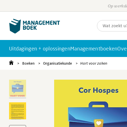
Op werkda
Uitdagingen + oplossingen
Managementboeken
Ove
Boeken
Organisatiekunde
Hart voor zaken