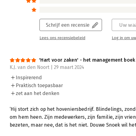
wat voor één! Ik was al fan. Nu ben ik een rav
zaken - Hoe bouw je een liefdevolle organisa
Lees verder
Schrijf een recensie
Uw waa
Lees ons recensiebeleid
Log in om uw
'Hart voor zaken' - het management boek d
K.J. van den Noort | 29 maart 2024
Inspirerend
Praktisch toepasbaar
zet aan het denken
‘Hij stort zich op het hoveniersbedrijf. Blindelings, 
om hem heen. Zijn medewerkers, zijn familie, zijn vriend
bezeten, maar nee, dat is het niet. Douwe Snoek wil h