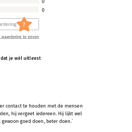
0
ing fan! Neem, lees, leef: ‘Hart voor
tie’.
0
?
rdering
 waardering te geven
at je wél uitleest
zonder contact te houden met de mensen
en, hij vergeet iedereen. Hij lijkt wel
et gewoon goed doen, beter doen.’