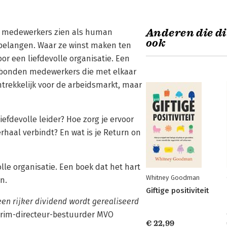
Anderen die di
un medewerkers zien als human
ook
nbelangen. Waar ze winst maken ten
r een liefdevolle organisatie. Een
erbonden medewerkers die met elkaar
trekkelijk voor de arbeidsmarkt, maar
efdevolle leider? Hoe zorg je ervoor
erhaal verbindt? En wat is je Return on
olle organisatie. Een boek dat het hart
Whitney Goodman
n.
Giftige positiviteit
geen rijker dividend wordt gerealiseerd
erim-directeur-bestuurder MVO
€ 22,99