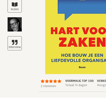
VOORMALIG TOP 100
VERKO
Totaal 74 dagen
Hoogst
2 stemmen