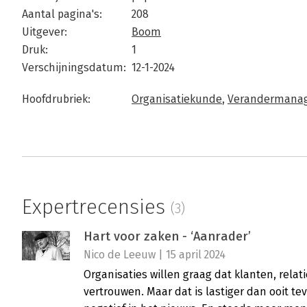
Aantal pagina's:
208
Uitgever:
Boom
Druk:
1
Verschijningsdatum:
12-1-2024
Hoofdrubriek:
Organisatiekunde
,
Verandermana
Expertrecensies
(3)
Hart voor zaken - ‘Aanrader’
Nico de Leeuw | 15 april 2024
Organisaties willen graag dat klanten, rela
vertrouwen. Maar dat is lastiger dan ooit t