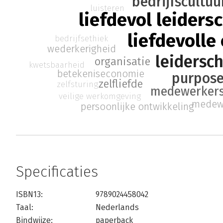
bedrijfscultuu
luisteren
liefdevol leiders
liefdevolle
bedrijfsethiek
wederkerigheid
leidersc
organisatie
kwetsbaarheid
betekeniseconomie
purpos
zelfliefde
zelfsturing
medewerkers
veilige werkomgeving
medewe
persoonlijke ontwikkeling
Specificaties
ISBN13:
9789024458042
Taal:
Nederlands
Bindwijze:
paperback