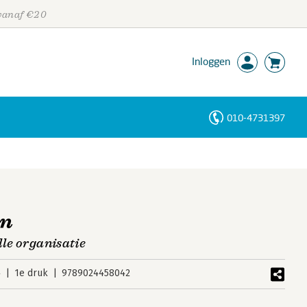
 vanaf €20
Inloggen
010-4731397
Personen
Trefwoorden
en
lle organisatie
4
1e druk
9789024458042