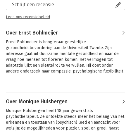
Schrijf een recensie
Lees ons recensiebeleid
Over Ernst Bohlmeijer
Ernst Bohlmeijer is hoogleraar geestelijke 
gezondheidsbevordering aan de Universiteit Twente. Zijn 
interesse gaat uit duurzame mentale gezondheid en naar de 
vraag hoe mensen tot floreren komen. Het vermogen tot 
adaptatie lijkt een sleutelrol te vervullen. Hij doet onder 
andere onderzoek naar compassie, psychologische flexibiliteit 
en het ontwikkelen van hulpbronnen. Voor dit laatste is de 
positieve psychologie een belangrijke inspiratiebron.
Andere boeken door Ernst
Bohlmeijer
Over Monique Hulsbergen
Monique Hulsbergen heeft 18 jaar gewerkt als 
psychotherapeut. Ze ontdekte steeds meer het belang van het 
erkennen en toestaan van (psychisch) leed en aandacht voor 
welzijn: de mogelijkheden voor plezier, spel en groei. Naast 