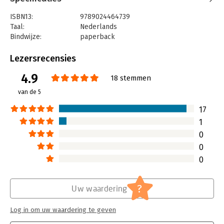
ISBN13:
9789024464739
Taal:
Nederlands
Bindwijze:
paperback
Aantal pagina's:
176
Uitgever:
Boom
Lezersrecensies
Druk:
1
4.9
Verschijningsdatum:
12-6-2024
18 stemmen
van de 5
Hoofdrubriek:
Persoonlijke effectiviteit
Serie:
Boom Hulpboek
17
1
0
0
0
?
Uw waardering
Log in om uw waardering te geven