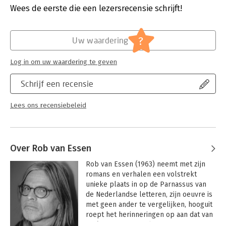
Verschijningsdatum:
1-9-2017
Wees de eerste die een lezersrecensie schrijft!
Hoofdrubriek:
Literatuur en romans
?
Uw waardering
Log in om uw waardering te geven
Schrijf een recensie
Lees ons recensiebeleid
Over Rob van Essen
Rob van Essen (1963) neemt met zijn 
romans en verhalen een volstrekt 
unieke plaats in op de Parnassus van 
de Nederlandse letteren, zijn oeuvre is 
met geen ander te vergelijken, hooguit 
roept het herinneringen op aan dat van 
José Saramago, Paul Auster en J.M. 