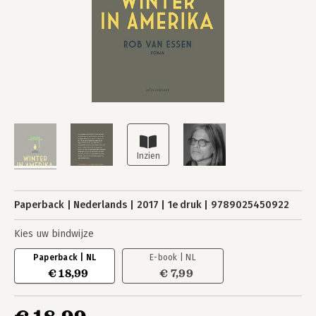
Paperback
Nederlands
2017
1e druk
9789025450922
Kies uw bindwijze
Paperback | NL
E-book | NL
€ 18,99
€ 7,99