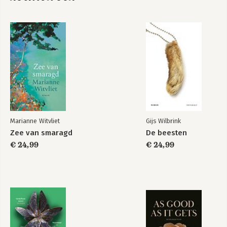
De goede zoon
Marianne Witvliet
Gijs Wilbrink
Bekijk alle boeken
Zee van smaragd
De beesten
€ 24,99
€ 24,99