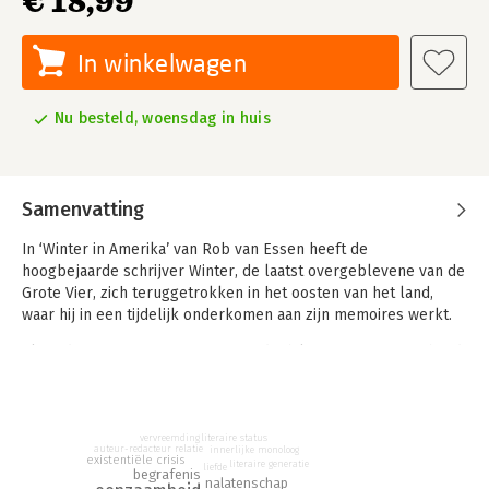
€ 18,99
In winkelwagen
Nu besteld, woensdag in huis
Samenvatting
In ‘Winter in Amerika’ van Rob van Essen heeft de
hoogbejaarde schrijver Winter, de laatst overgeblevene van de
Grote Vier, zich teruggetrokken in het oosten van het land,
waar hij in een tijdelijk onderkomen aan zijn memoires werkt.
Als redacteur van uitgeverij Vreugdenhil moet Katja Ouwehand
ervoor zorgen dat Winter zijn memoires voltooit voordat hij zijn
geestelijke vermogens kwijtraakt. Tijdens haar bezoeken aan
hem realiseert ze zich dat ze niet alleen de greep op zijn boek
aan het verliezen is, maar ook op haar eigen leven.
vervreemding
literaire status
auteur-redacteur relatie
innerlijke monoloog
existentiële crisis
literaire generatie
liefde
begrafenis
De verhalen van Rob van Essen (1963) werden onderscheiden
nalatenschap