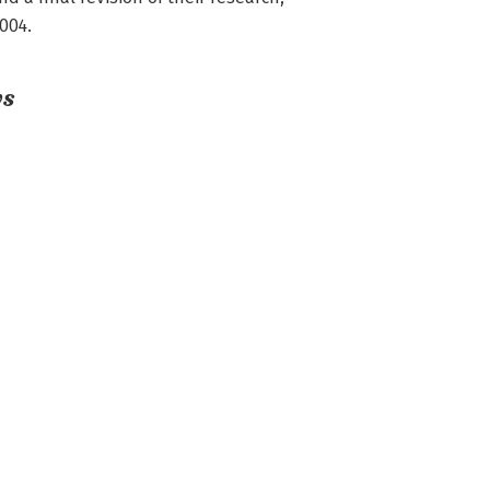
004.
ws