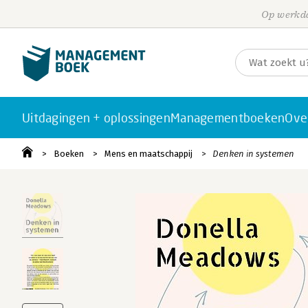
Op werkda
Uitdagingen + oplossingen
Managementboeken
Ove
Boeken
Mens en maatschappij
Denken in systemen