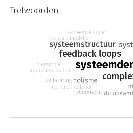
Trefwoorden
systeemvalkuilen
mentale modellen
systeemstructuur
sys
feedback loops
systeemde
hiërarchie
systeemvalkuilen
comple
holisme
zelfsturing
in
mentale modellen
veerkracht
duurzaam