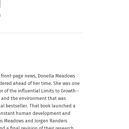
n
 front-page news, Donella Meadows 
idered ahead of her time. She was one 
 of the influential Limits to Growth--
, and the environment that was 
l bestseller. That book launched a 
 constant human development and 
nis Meadows and Jorgen Randers 
 a final revision of their research, 