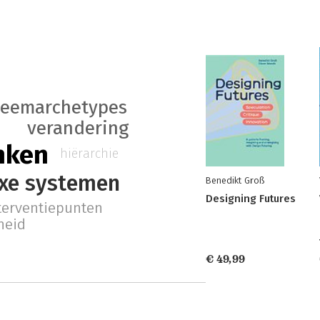
teemarchetypes
verandering
nken
hiërarchie
xe systemen
Benedikt Groß
Designing Futures
terventiepunten
heid
€ 49,99