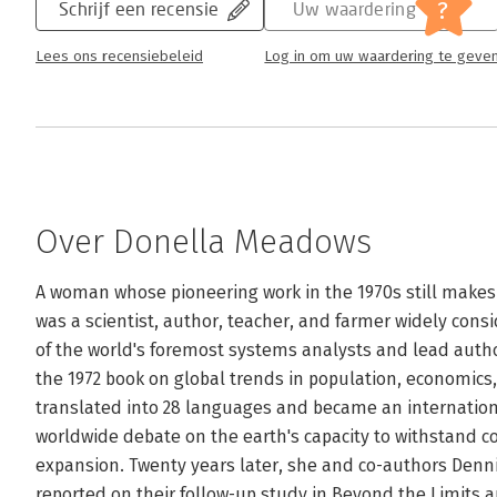
?
Schrijf een recensie
Uw waardering
Lees ons recensiebeleid
Log in om uw waardering te geve
Over Donella Meadows
A woman whose pioneering work in the 1970s still makes
was a scientist, author, teacher, and farmer widely cons
of the world's foremost systems analysts and lead author
the 1972 book on global trends in population, economics
translated into 28 languages and became an internationa
worldwide debate on the earth's capacity to withstand
expansion. Twenty years later, she and co-authors Den
reported on their follow-up study in Beyond the Limits and