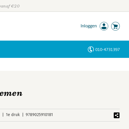
 vanaf €20
Inloggen
010-4731397
Personen
Trefwoorden
temen
2
1e druk
9789025910181