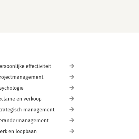
ersoonlijke effectiviteit
rojectmanagement
sychologie
eclame en verkoop
trategisch management
erandermanagement
erk en loopbaan