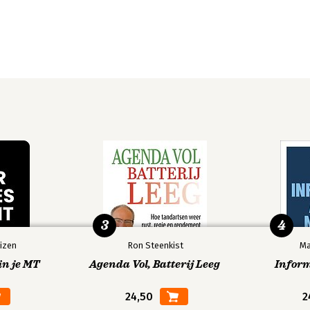
3
4
izen
Ron Steenkist
Ma
in je MT
Agenda Vol, Batterij Leeg
Infor
24,50
2