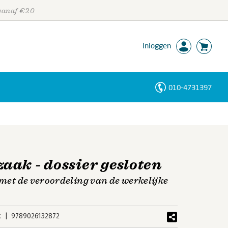
 vanaf €20
Inloggen
010-4731397
Personen
Trefwoorden
aak - dossier gesloten
 met de veroordeling van de werkelijke
k
9789026132872