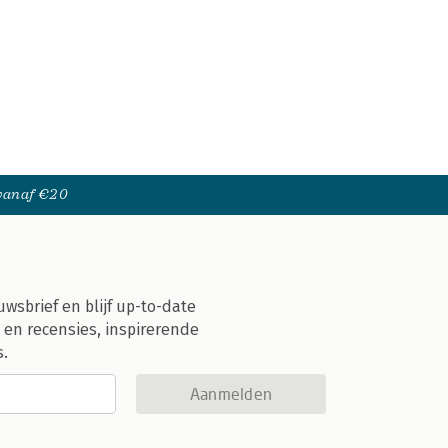
 vanaf €20
uwsbrief en blijf up-to-date
 en recensies, inspirerende
s.
Aanmelden