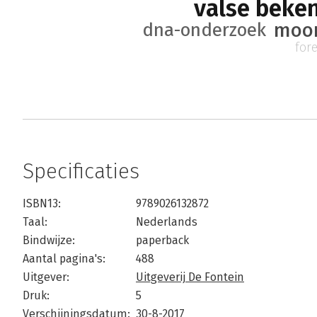
valse beke
moo
dna-onderzoek
for
Specificaties
ISBN13:
9789026132872
Taal:
Nederlands
Bindwijze:
paperback
Aantal pagina's:
488
Uitgever:
Uitgeverij De Fontein
Druk:
5
Verschijningsdatum:
30-8-2017