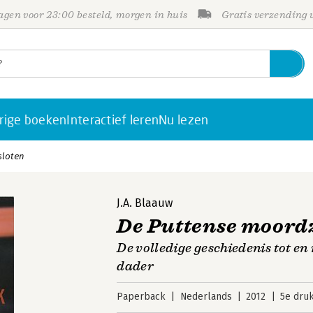
gen voor 23:00 besteld, morgen in huis
Gratis verzending
rige boeken
Interactief leren
Nu lezen
sloten
J.A. Blaauw
De Puttense moordz
De volledige geschiedenis tot en
dader
Paperback
Nederlands
2012
5e dru