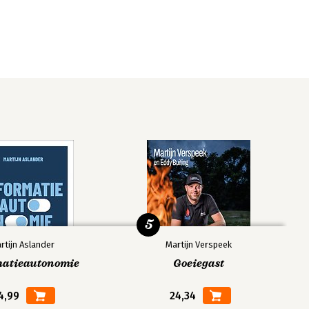
5
rtijn Aslander
Martijn Verspeek
matieautonomie
Goeiegast
4,99
24,34