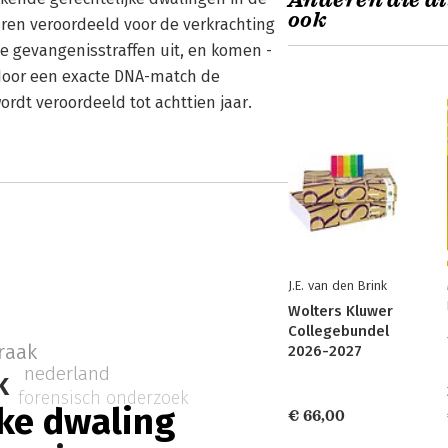
Anderen die di
ook
ren veroordeeld voor de verkrachting
te gevangenisstraffen uit, en komen -
t door een exacte DNA-match de
rdt veroordeeld tot achttien jaar.
J.E. van den Brink
Wolters Kluwer
Collegebundel
raak
2026-2027
nederland
k
forensisch onderzoek
jke dwaling
€ 66,00