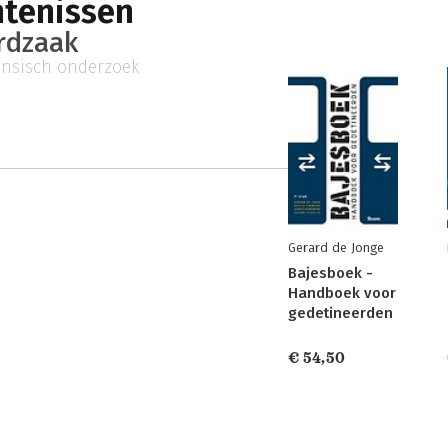
ntenissen
rdzaak
ensisch onderzoek
Gerard de Jonge
Bajesboek -
Handboek voor
gedetineerden
€ 54,50