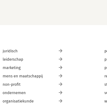
juridisch
p
leiderschap
p
marketing
p
mens en maatschappij
r
non-profit
s
ondernemen
v
organisatiekunde
w