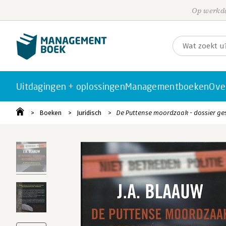
Op werkda
Uitdagingen + oplossingen
Managementboeken
Ove
Boeken
Juridisch
De Puttense moordzaak - dossier ge