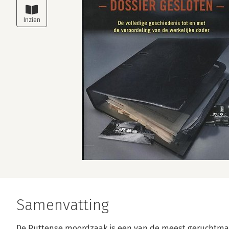
Samenvatting
De Puttense moordzaak is een van de meest geruchtmak