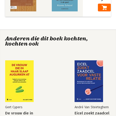
DEEL II: Conceptueel kader 39
Hoofdstuk 3 Governance en de organisatie van zorg 41
§1. Inleiding 42
§2. De organisatie van zorg 42
§3. Wat is governance? 47
§4. Verschillende formele toezichtmodellen 49
§5. Leidende governance thema’s ( 1998 – 2013) 52
Anderen die dit boek kochten,
§6. Uitleiding 55
kochten ook
Hoofdstuk 4 Krachtenveld van het zorgtoezicht 57
§1. Inleiding 58
§2. Classificatieschema Governance gezondheidszorg 58
§3. Het Macro-perspectief 60
§4. Het Meso-perspectief 63
§5. Trends vanuit het macro- en meso-perspectief 69
§5.1 Marktwerking in de zorg 70
§5.2 Intern en Extern toezicht 76
§5.3 Effecten op het functioneren van Raden van Toezicht 80
§6. Het Micro-perspectief 81
§7. Theorieën en toezicht 94
Gert Cypers
André Van Steirteghem
§8. Uitleiding 100
De vrouw die in
Eicel zoekt zaadcel