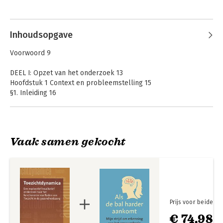
Inhoudsopgave
Voorwoord 9
DEEL I: Opzet van het onderzoek 13
Hoofdstuk 1 Context en probleemstelling 15
§1. Inleiding 16
§2. Probleemstelling en onderzoeksvragen 19
§3. Relevantie van het onderzoek 21
§4. Opbouw van het onderzoeksverslag. 22
Vaak samen gekocht
Hoofdstuk 2 Onderzoeksontwerp 25
§1. Inleiding 26
§2. Het onderzoeksontwerp 26
§2.1 Literatuuronderzoek, documentenstudie en desksearch 29
§2.2 Interviews 29
§2.3 Drie Case studies 29
§3. Representativiteit van de case studies 34
Prijs voor beide
§4. Uitleiding 37
€ 74,98