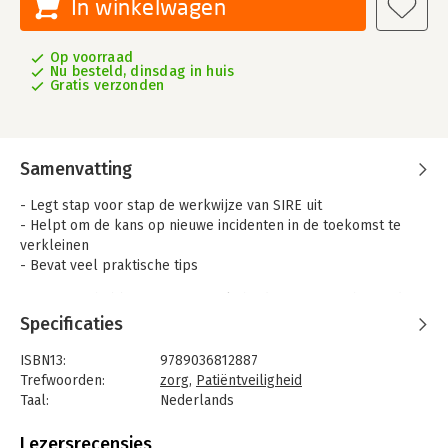
In winkelwagen
Op voorraad
Nu besteld, dinsdag in huis
Gratis verzonden
Samenvatting
- Legt stap voor stap de werkwijze van SIRE uit
- Helpt om de kans op nieuwe incidenten in de toekomst te
verkleinen
- Bevat veel praktische tips
De auteurs hebben in Patiëntveiligheid, Systematische Incident
Reconstructie en Evaluatie (SIRE) de ervaringen verwerkt die
Specificaties
zij hebben opgedaan bij het uitvoeren van, en onderwijs geven
in, SIRE. Daarnaast is de scoop verbreed met voorbeelden uit
ISBN13:
9789036812887
de huisartsenpraktijk, GGZ en care sector.
Trefwoorden:
zorg
,
Patiëntveiligheid
Taal:
Nederlands
Bindwijze:
paperback
Aantal pagina's:
156
Lezersrecensies