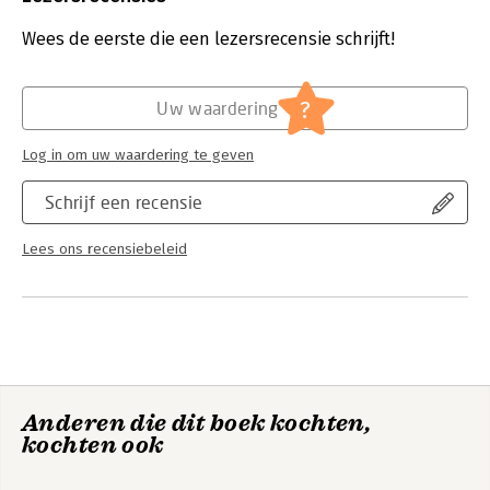
Uitgever:
Bohn Stafleu van Loghum
Druk:
3
Wees de eerste die een lezersrecensie schrijft!
Verschijningsdatum:
2-11-2016
Hoofdrubriek:
Paramedisch
?
Uw waardering
Log in om uw waardering te geven
Schrijf een recensie
Lees ons recensiebeleid
Anderen die dit boek kochten,
kochten ook