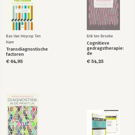
Bas Van Heycop Ten
Erik ten Broeke
Ham
Cognitieve
gedragstherapie:
Transdiagnostische
de
factoren
basisvaardigheden
€ 64,95
€ 54,25
(herziening)