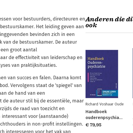
Anderen die di
lessen voor bestuurders, directeuren en
ook
e bestuurskamer. Het leiding geven aan
idinggevenden bevinden zich in een
ek van de bestuurskamer. De auteur
" een groot aantal
r de effectiviteit van leiderschap en
yses van praktijksituaties.
men van succes en falen. Daarna komt
od. Vervolgens staat de 'spiegel' van
 aan de hand van een
 de auteur stil bij de essentiële, maar
Richard Voshaar Oude
zijds de raad van toezicht en
Handboek
 interessant voor (aanstaande)
ouderenpsychiatrie
chthouders in non-profit instellingen.
€ 79,95
ch interesseren voor het vak van