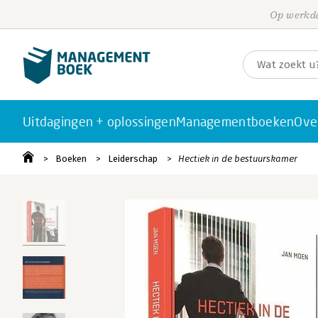
Op werkda
Uitdagingen + oplossingen
Managementboeken
Ove
Boeken
Leiderschap
Hectiek in de bestuurskamer