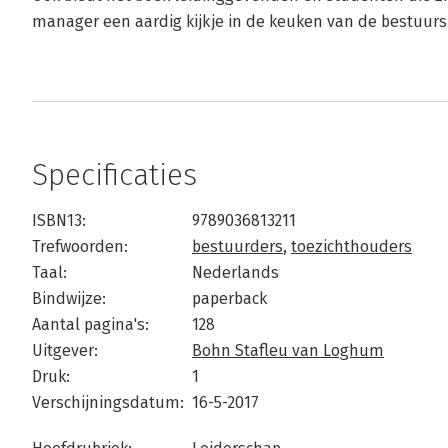
manager een aardig kijkje in de keuken van de bestuur
Specificaties
ISBN13:
9789036813211
Trefwoorden:
bestuurders
,
toezichthouders
Taal:
Nederlands
Bindwijze:
paperback
Aantal pagina's:
128
Uitgever:
Bohn Stafleu van Loghum
Druk:
1
Verschijningsdatum:
16-5-2017