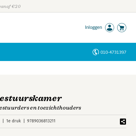
 vanaf €20
Inloggen
010-4731397
Personen
Trefwoorden
 bestuurskamer
estuurders en toezichthouders
6
1e druk
9789036813211