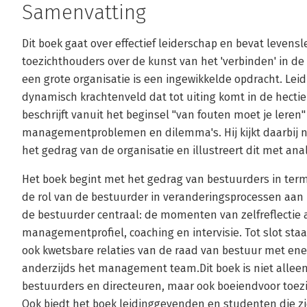
Samenvatting
Dit boek gaat over effectief leiderschap en bevat levens
toezichthouders over de kunst van het 'verbinden' in d
een grote organisatie is een ingewikkelde opdracht. Le
dynamisch krachtenveld dat tot uiting komt in de hecti
beschrijft vanuit het beginsel "van fouten moet je leren
managementproblemen en dilemma's. Hij kijkt daarbij naa
het gedrag van de organisatie en illustreert dit met anal
Het boek begint met het gedrag van bestuurders in ter
de rol van de bestuurder in veranderingsprocessen aan b
de bestuurder centraal: de momenten van zelfreflectie
managementprofiel, coaching en intervisie. Tot slot staat
ook kwetsbare relaties van de raad van bestuur met ener
anderzijds het management team.Dit boek is niet alleen
bestuurders en directeuren, maar ook boeiendvoor toezi
Ook biedt het boek leidinggevenden en studenten die zi