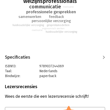
welzijnsprofessionals
protocollen en samenwerken.
communicatie
medicatie
professionele gesprekken
feedback
samenwerken
persoonlijke verzorging
gespreksmodellen
huishoudelijke verzorging
ergonomisch werken
medicatie
huishoudelijke verzorging
Specificaties
ISBN13:
9789037244069
Taal:
Nederlands
Bindwijze:
paperback
Aantal pagina's:
348
Uitgever:
Boom Beroepsonderwijs
Lezersrecensies
Druk:
1
Verschijningsdatum:
7-9-2017
Wees de eerste die een lezersrecensie schrijft!
Hoofdrubriek:
Schoolboeken