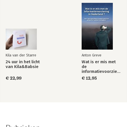
Kila van der Starre
Anton Greve
24 uur in het licht
Wat is er mis met
van Kila&Babsie
de
informatievoorziening
in Nederland ?
€ 22,99
€ 12,95