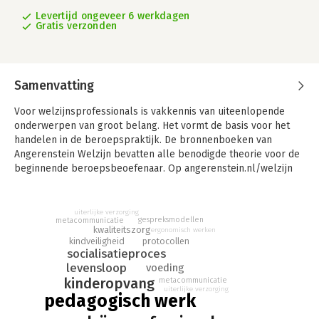
Levertijd ongeveer 6 werkdagen
Gratis verzonden
Samenvatting
Voor welzijnsprofessionals is vakkennis van uiteenlopende
onderwerpen van groot belang. Het vormt de basis voor het
handelen in de beroepspraktijk. De bronnenboeken van
Angerenstein Welzijn bevatten alle benodigde theorie voor de
beginnende beroepsbeoefenaar. Op angerenstein.nl/welzijn
staan bij elk thema gevarieerde verwerkingsopdrachten.
Professioneel werken voor Pedagogisch werk is één van de
twee basisboeken voor de opleidingen pedagogisch
uiterlijke verzorging
gespreksmodellen
metacommunicatie
medewerker kinderopvang, gespecialiseerd pedagogisch
kwaliteitszorg
ergonomisch werken
medewerker en onderwijsassistent. Dit bronnenboek bevat de
kindveiligheid
protocollen
socialisatieproces
basiskennis over de onderwerpen: levensfase van de mens,
levensloop
voeding
socialisatieproces, voeding, diëten, medicatie, persoonlijke
kinderopvang
metacommunicatie
verzorging, uiterlijke verzorging, huishoudelijke verzorging,
uiterlijke verzorging
ergonomische werken, (meta)communicatie, LSD, professionele
pedagogisch werk
gesprekken, gespreksmodellen, feedback, kwaliteitszorg,