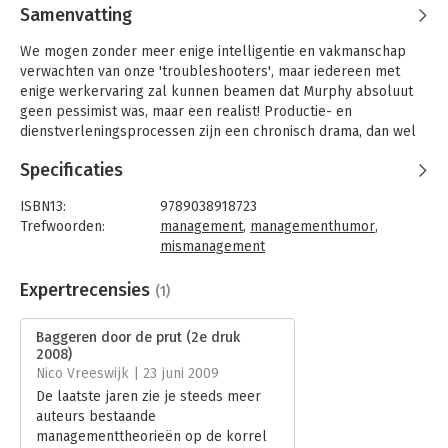
Samenvatting
We mogen zonder meer enige intelligentie en vakmanschap
verwachten van onze 'troubleshooters', maar iedereen met
enige werkervaring zal kunnen beamen dat Murphy absoluut
geen pessimist was, maar een realist! Productie- en
dienstverleningsprocessen zijn een chronisch drama, dan wel
een adembenemende tragikomedie! Wat maar fout kan gaan in
Specificaties
een organisatie of proces, gaat ook onherroepelijk mis en wat
verkeerd gaat, zal zich onvermijdelijk herhalen. Niets is ooit zo
ISBN13:
9789038918723
slecht dat het niet nog slechter kan!
Trefwoorden:
management
,
managementhumor
,
De manager vervult een spilfunctie in de organisatie. Formeel
mismanagement
als hoofdrolspeler maar feitelijk als tragisch slachtoffer.
Taal:
Nederlands
Immers, u moet er maar lol in hebben om continu
Bindwijze:
paperback
Expertrecensies
(1)
onaangenaam verrast te worden door alle mogelijke
Aantal pagina's:
128
combinaties van trammelant, gelazer en gepruts.
Uitgever:
Elmar
Baggeren door de prut (2e druk
En dat is precies het thema van dit boekje. Het gaat over
Druk:
2
2008)
dagelijks management, dat bestaat uit doodordinair en
Verschijningsdatum:
14-10-2008
Nico Vreeswijk | 23 juni 2009
onophoudelijk ploeteren en baggeren door de prut.
De laatste jaren zie je steeds meer
Hoofdrubriek:
Algemeen management
auteurs bestaande
managementtheorieën op de korrel