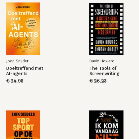
10. Nog meer ellende
Bekijk alle boeken
11. Von Manstein's Damage Control Matrix
Intermezzo 3
12. Kwellingen
13. The Gap Game
14. Per ongeluk
Intermezzo 4
15. Repeterende prut
Joop Snijder
David Howard
16. Kwalen
Doeltreffend met
The Tools of
17. Final breakdown
AI-agents
Screenwriting
€ 24,95
€ 26,23
Leesmij.txt
Een waar verhaal
Bijlage: The Continuing Story of Syphysus
Over de auteur