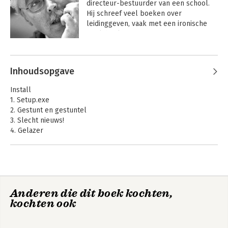
directeur-bestuurder van een school. 
Hij schreef veel boeken over 
leidinggeven, vaak met een ironische 
invalshoek.
Andere boeken door Rolf Mulder
Inhoudsopgave
Install
1. Setup.exe
2. Gestunt en gestuntel
3. Slecht nieuws!
4. Gelazer
5. Zwerfvuil
Intermezzo 1
6. Mistransacties
7. Universal Shit Cycle
‘t Wordt tijd dat ik
‘t Wordt tijd dat ik
Anderen die dit boek kochten,
8. Kopstoten
de leiding neem
de leiding neem
kochten ook
Intermezzo 2
9. Stroop