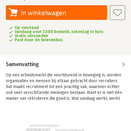
In winkelwagen
Op voorraad
Vandaag voor 23:00 besteld, zaterdag in huis
Gratis verzonden
Past door de brievenbus
Samenvatting
Op een arbeidsmarkt die voortdurend in beweging is, worden
organisaties en mensen bij elkaar gebracht door recruiters.
Dat maakt recruitment tot een prachtig vak, waarover echter
ook veel verschillende meningen bestaan. Want er is niet één
manier van rekruteren die goed is. Wat vandaag werkt, werkt
morgen niet meer. Het vakgebied blijft sterk in ontwikkeling.
In Recruitment staan de volgende uitgangspunten centraal:
- De arbeidsmarkt bepaalt de recruitmentagenda: wie wil
rekruteren, moet de arbeidsmarkt en de behoeften van
arbeidsmarktanalyse
selectieproces
personeelsplanning