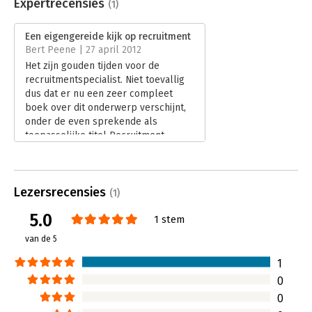
Uitgever:
Pearson Education NL
Expertrecensies
(1)
Druk:
4
Verschijningsdatum:
12-5-2025
Een eigengereide kijk op recruitment
Bert Peene | 27 april 2012
Hoofdrubriek:
Personeelsmanagement
Het zijn gouden tijden voor de
recruitmentspecialist. Niet toevallig
dus dat er nu een zeer compleet
boek over dit onderwerp verschijnt,
onder de even sprekende als
toepasselijke titel Recruitment.
Lees verder
Lezersrecensies
(1)
5.0
1 stem
van de 5
1
0
0