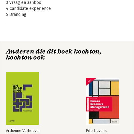
3 Vraag en aanbod
4 Candidate experience
5 Branding
6 Werving
7 Wervingsmiddelen en -kanalen
8 Selectiestrategie
9 Onboarding
10 Ken- en stuurgetallen
Anderen die dit boek kochten,
Onboarding - Het
kochten ook
managen van
verwachtingen
Bekijk alle boeken
Ardiënne Verhoeven
Filip Lievens