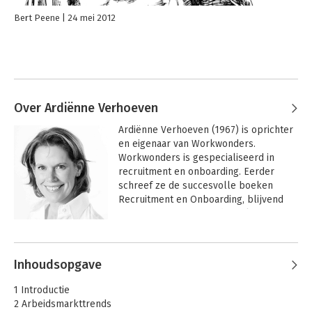
Bert Peene
24 mei 2012
Over Ardiënne Verhoeven
Ardiënne Verhoeven (1967) is oprichter 
en eigenaar van Workwonders. 
Workwonders is gespecialiseerd in 
recruitment en onboarding. Eerder 
schreef ze de succesvolle boeken 
Recruitment en Onboarding, blijvend 
succes van nieuwe medewerkers. 
Ardiënne werkte voor grote 
Andere boeken door Ardiënne
organisaties als KPN, Unilever, Océ en 
Verhoeven
NXP, maar ook voor notfor- 
Inhoudsopgave
profitorganisaties in de zorg en bij de 
overheid. Ze schrijft columns en geeft 
1 Introductie
lezingen en colleges over de instroom 
2 Arbeidsmarkttrends
van personeel. 