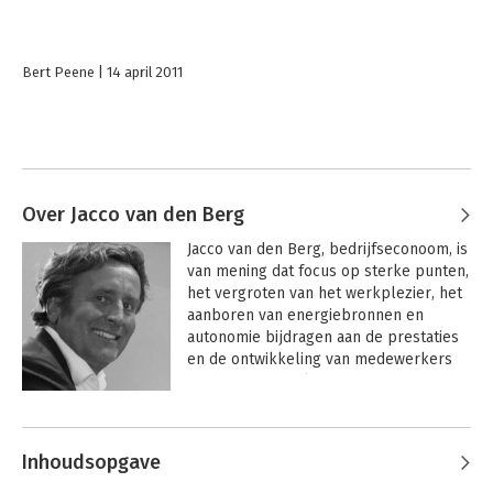
Bert Peene
14 april 2011
Over Jacco van den Berg
Jacco van den Berg, bedrijfseconoom, is 
van mening dat focus op sterke punten, 
het vergroten van het werkplezier, het 
aanboren van energiebronnen en 
autonomie bijdragen aan de prestaties 
en de ontwikkeling van medewerkers 
en de groei en bloei van organisaties.

Andere boeken door Jacco van den
Al bijna dertig jaar ondersteunt Van den 
Berg
Berg Training & Advies organisaties bij 
Inhoudsopgave
het ontwikkelen van hun 
leidinggevenden waarbij het voeren van 