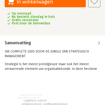
In winkelwagen
Op voorraad
Nu besteld, dinsdag in huis
Gratis verzonden
Past door de brievenbus
Samenvatting
UW COMPLETE GIDS DOOR DE JUNGLE VAN STRATEGISCH
MANAGEMENT
Strategie is het meest prestigieuze maar ook het meest
verwarrende element van organisatiekunde. In deze herziene
uitgave van 'Strategy Safari' banen de auteurs een pad door de
ondoordringbare wildernis van strategie.
Dit provocatieve, jargonvrije en overzichtelijke boek beschrijft
en evalueert tien belangrijke denkscholen in strategisch
management. Het bespreekt strategie op een revolutionaire
organisatieverandering
organisatieverandering
wijze, blijft het conventionele uitdagen en een meer
cognitieve school
ontwerpschool
configuratieschool
avontuurlijke stijl van strategisch denken promoten. Strategie