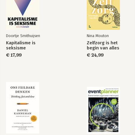
proces
11 De configuratieschool: strategievorming als proces van
transformatie
12 ‘Blijf nog even zitten, dames en heren, u hebt het hele beest
nog niet gezien.’
Doortje Smithuijsen
Nina Mouton
Literatuurlijst
Kapitalisme is
Zelfzorg is het
Noten
seksisme
begin van alles
Understanding
Mintzberg on
Register
Organizations-
€ 17,99
Management
€ 24,99
Finally!
Bekijk alle boeken