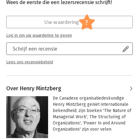
Verschijningsdatum:
1-11-2024
Wees de eerste die een lezersrecensie schrijft!
Hoofdrubriek:
Strategisch management
?
Uw waardering
Log in om uw waardering te geven
Schrijf een recensie
Lees ons recensiebeleid
Over Henry Mintzberg
De Canadese organisatiedeskundige 
Henry Mintzberg geniet internationale 
bekendheid; zijn boeken 'The Nature of 
Managerial Work', The Structuring of 
Organizations', 'Power In and Around 
Organizations' zijn voor velen 
verplichte lectuur - zijn seminars 