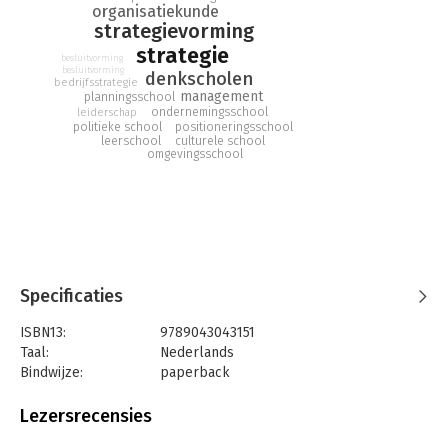
organisatiekunde
safari is een onmisbaar werk over strategievorming.
strategievorming
strategie
besluitvorming
besluitvorming
denkscholen
bedrijfsstrategie
management
planningsschool
ondernemingsschool
leiderschap
politieke school
positioneringsschool
leerschool
culturele school
omgevingsschool
Specificaties
ISBN13:
9789043043151
Taal:
Nederlands
Bindwijze:
paperback
Aantal pagina's:
416
Uitgever:
Pearson Education NL
Lezersrecensies
Druk:
2