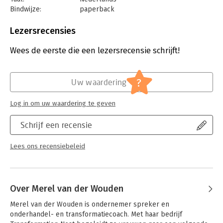
Bindwijze:
paperback
Aantal pagina's:
208
Uitgever:
Kosmos Uitgevers
Lezersrecensies
Druk:
1
Verschijningsdatum:
15-8-2023
Wees de eerste die een lezersrecensie schrijft!
Hoofdrubriek:
Psychologie
?
Uw waardering
Log in om uw waardering te geven
Schrijf een recensie
Lees ons recensiebeleid
Over Merel van der Wouden
Merel van der Wouden is ondernemer spreker en 
onderhandel- en transformatiecoach. Met haar bedrijf 