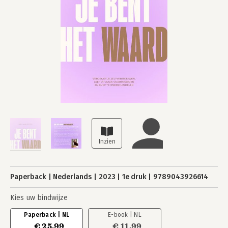
Paperback
Nederlands
2023
1e druk
9789043926614
Kies uw bindwijze
Paperback | NL
E-book | NL
€ 25,99
€ 11,99