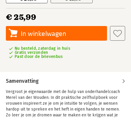
€ 25,99
In winkelwagen
Nu besteld, zaterdag in huis
Gratis verzonden
Past door de brievenbus
Samenvatting
Vergroot je eigenwaarde met de hulp van onderhandelcoach
Merel van der Wouden. In dit praktische zelfhulpboek voor
vrouwen inspireert ze je om je intuïtie te volgen, je wensen
hardop uit te spreken en het heft in eigen handen te nemen.
Zo leer je om je dromen waar te maken en te krijgen wat je
waard bent. Ze biedt praktische handvatten om succesvol te
onderhandelen en laat zien hoe je zowel op het werk als in je