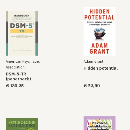
Focus en energie 42
Een nieuwe richting 46
Het gemiddelde van vijf 49
Met wie breng jij je tijd door? 51
Stap 3 Je angsten aankijken 53
Beklim die berg 57
Angst voelen en toch doen 61
Wat als… 64
In een notendop 65
Deel II Leef op jouw voorwaarden 67
American Psychiatric
Adam Grant
Stereotypes en aannames 71
Association
Hidden potential
Mezelf terugvinden op Bali 74
DSM-5-TR
Stap 4 Formuleer jouw kernwaarden – wat is écht belangrijk?
(paperback)
79
€ 136,25
€ 22,99
Ondernemerskernwaarden 84
Stap 5 Leer luisteren naar je ‘ik wist het!’-momenten 91
Ik wist het 94
De stilte opzoeken 98
Stap 6 Zelfkennis – jij bent verantwoordelijk 106
De blauwdruk van je leven 106
Ademwerk 109
IJsbaden 112