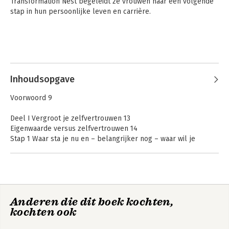
Transformation Nest begeleidt ze vrouwen naar een volgende 
stap in hun persoonlijke leven en carrière.

Inhoudsopgave
Voorwoord 9
Deel I Vergroot je zelfvertrouwen 13
Eigenwaarde versus zelfvertrouwen 14
Stap 1 Waar sta je nu en – belangrijker nog – waar wil je
naartoe? 17
Hoe praat jij tegen jezelf? 21
Jouw levenswiel 24
Weg uit Toronto 26
Stap 2 Weg met die beperkende overtuigingen: wat houdt je
Anderen die dit boek kochten,
tegen? 30
kochten ook
Mijn marathonmindset 31
Verantwoordelijkheid nemen voor je eigen leven 38