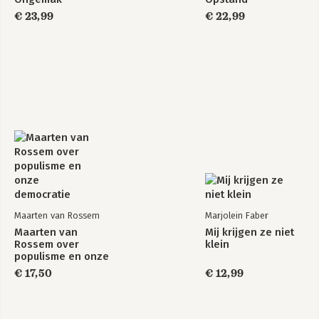
€ 23,99
€ 22,99
Maarten van Rossem
Marjolein Faber
Maarten van
Mij krijgen ze niet
Rossem over
klein
populisme en onze
democratie
€ 17,50
€ 12,99