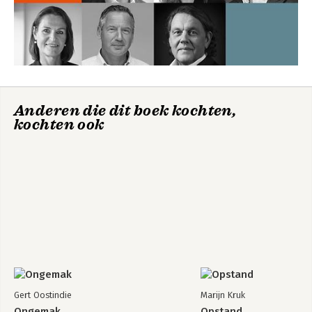
Cassette Voermans
Introduction to
- Het verhaal van
Dutch Law
de grondwet en
Onze constitutie
Anderen die dit boek kochten,
kochten ook
Bekijk alle boeken
Gert Oostindie
Marijn Kruk
Ongemak
Opstand