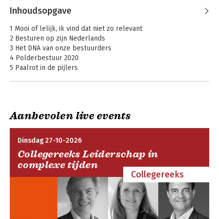
Inhoudsopgave
1 Mooi of lelijk, ik vind dat niet zo relevant
2 Besturen op zijn Nederlands
3 Het DNA van onze bestuurders
4 Polderbestuur 2020
5 Paalrot in de pijlers
Verantwoording
Noten
Literatuur
Actieve herinnering
Gemeente in de
Aanbevolen live events
Bijlage 1. Informatie-incidenten
genen
Personenregister
Zakenregister
Dinsdag 27-10-2026
Collegereeks Leiderschap in
complexe tijden
Collegereeks