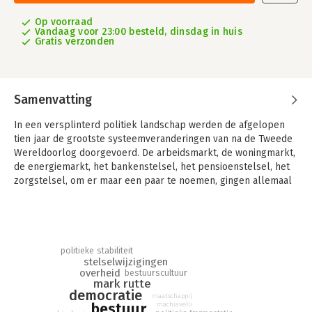
Op voorraad
Vandaag voor 23:00 besteld, dinsdag in huis
Gratis verzonden
Samenvatting
In een versplinterd politiek landschap werden de afgelopen
tien jaar de grootste systeemveranderingen van na de Tweede
Wereldoorlog doorgevoerd. De arbeidsmarkt, de woningmarkt,
de energiemarkt, het bankenstelsel, het pensioenstelsel, het
zorgstelsel, om er maar een paar te noemen, gingen allemaal
op de schop.
Hoe kon dat met kabinetten die opereerden zonder een vaste
meerderheid in het parlement? Was het de poldercultuur, die
ons op papier onbestuurbare land bij elkaar en gaande houdt?
politieke stabiliteit
Of was het de leiderskwaliteit van premier Rutte? Waren het
stelselwijzigingen
overheid
bestuurscultuur
de omstandigheden of misschien de nieuwe polderregenten?
mark rutte
democratie
maatschappij
In dit boek gaat Wim Voermans op zoek naar mogelijke
bestuur
machiavelli
verklaringen. Politieke en bestuurlijke, maar ook historische: