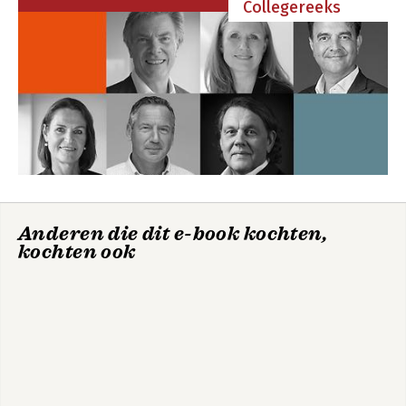
Collegereeks
14 Moralisme versus pragmatisme
15 Gesprek meet het bedrijfsleven
16 Kortste weg naar een duurzame schuldhulpverlening
17 Schuldhulpverlening, waar eindig ik?
18 Schuldenproblematiek kan jou ook raken?
Anderen die dit e-book kochten,
kochten ook