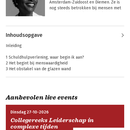
Amsterdam-Zuidoost en Diemen. Ze is 
nog steeds betrokken bij mensen met 
deze problematiek. Inmiddels is ze een 
ervaren toezichthouder met een focus 
op armoedebestrijding en inclusie. Ze is 
een internationaal gevraagd spreker en 
Inhoudsopgave
docent.
Inleiding
1 Schuldhulpverlening, waar begin ik aan?
2 Het begint bij menswaardigheid
3 Het obstakel van de glazen wand
4 Volledige kloof tussen organisatie en cliënt
5 Veel inzet, weinig resultaat
6 Ontmoedigende jacht
7 Overschatte ratio
Aanbevolen live events
8 Medewerkers in een perfect doolhof
9 Wat is echt nodig?
10 Een nieuwe aanpak
Dinsdag 27-10-2026
11 De rol van de hulpverlener in de nieuwe aanpak
Collegereeks Leiderschap in
12 Veerkracht
complexe tijden
13 Eigen schuld…