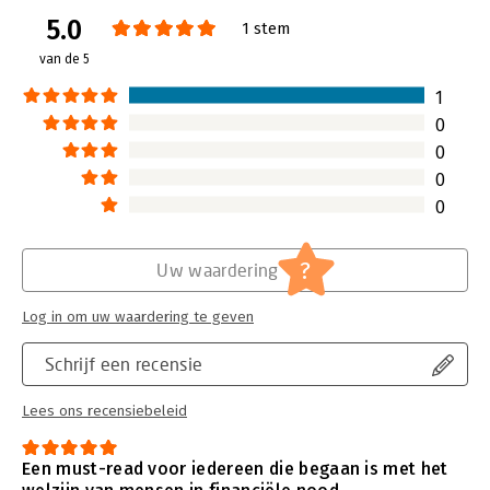
Aantal pagina's:
121
5.0
Uitgever:
Prometheus
1 stem
Druk:
1
van de 5
Verschijningsdatum:
21-1-2023
1
Hoofdrubriek:
Mens en maatschappij
,
Personal finance
0
0
0
0
?
Uw waardering
Log in om uw waardering te geven
Schrijf een recensie
Lees ons recensiebeleid
Een must-read voor iedereen die begaan is met het