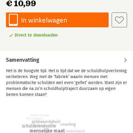
€ 10,99
In winkelwagen
Direct te downloaden
Samenvatting
Het is de hoogste tijd. Het is tijd dat we de schuldhulpverlening
verbeteren. Weg met de ‘fabriek’ waarin mensen met
problematische schulden wel even ‘gefixt’ worden. Want zijn er
mensen die na zo’n schuldhulptraject duurzaam op eigen
benen kunnen staan?
Veel te weinig. En de schuldhulpindustrie? Die groeit
ondertussen lekker door, tot bizarre proporties. De
relatie met geld
schuldhulpverlening is vernederend, duur en vooral
deurwaarders
gelijkwaardigheid
ineffectief. Maar volgens Jurenne Hooi, die jarenlang in de
coaching
schuldenindustrie
schuldhulpverlening werkte, kan het anders.
menselijke maat
maatschappij