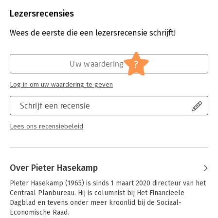
Beveiliging:
watermerk
Bestandsformaat:
epub
Lezersrecensies
Aantal pagina's:
212
Uitgever:
Prometheus
Wees de eerste die een lezersrecensie schrijft!
Druk:
1
Verschijningsdatum:
25-11-2024
?
Uw waardering
Hoofdrubriek:
Economie
Log in om uw waardering te geven
Schrijf een recensie
Lees ons recensiebeleid
Over Pieter Hasekamp
Pieter Hasekamp (1965) is sinds 1 maart 2020 directeur van het 
Centraal Planbureau. Hij is columnist bij Het Financieele 
Dagblad en tevens onder meer kroonlid bij de Sociaal- 
Economische Raad.