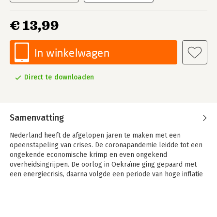
€ 13,99
In winkelwagen
Direct te downloaden
Samenvatting
Nederland heeft de afgelopen jaren te maken met een
opeenstapeling van crises. De coronapandemie leidde tot een
ongekende economische krimp en even ongekend
overheidsingrijpen. De oorlog in Oekraïne ging gepaard met
een energiecrisis, daarna volgde een periode van hoge inflatie
en stagnerende economische groei. Burgers maken zich
zorgen over bestaanszekerheid, bedrijven over hun toekomst.
Beide groepen kijken naar de
overheid voor oplossingen. Tegelijkertijd is er sprake van een