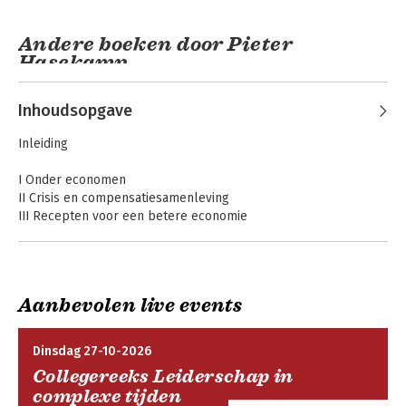
Andere boeken door Pieter
Hasekamp
Inhoudsopgave
Inleiding
I Onder economen
II Crisis en compensatiesamenleving
III Recepten voor een betere economie
Slotbeschouwing
De crisis voorbij
Van investeren én
Aanbevolen live events
verdelen komt de
winst
Dinsdag 27-10-2026
Collegereeks Leiderschap in
complexe tijden
Bekijk alle boeken