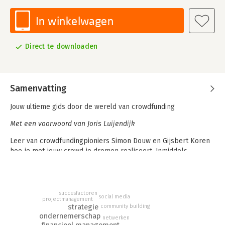
In winkelwagen
Direct te downloaden
Samenvatting
Jouw ultieme gids door de wereld van crowdfunding
Met een voorwoord van Joris Luijendijk
Leer van crowdfundingpioniers Simon Douw en Gijsbert Koren
hoe je met jouw crowd je dromen realiseert. Inmiddels
investeren mensen via crowdfunding miljarden euro’s in
miljoenen bijzondere projecten. Maar hoe werkt crowdfunding
eigenlijk? En voor welke projecten of ondernemingen is het
inzetbaar? Wat is het geheim van succesvolle
succesfactoren
social media
projectmanagement
crowdfundingcampagnes als Peerby en WakaWaka? Welke
strategie
community building
valkuilen kun je verwachten? En wat is de toekomst van
ondernemerschap
netwerken
crowdfunding?