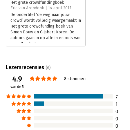
Het grote crowdfundingboek
Druk:
1
Eric van Arendonk | 14 april 2017
Verschijningsdatum:
20-1-2017
De ondertitel ‘de weg naar jouw
crowd’ wordt volledig waargemaakt in
Hoofdrubriek:
Financieel management
Het grote crowdfunding boek van
Simon Douw en Gijsbert Koren. De
auteurs gaan in op alle in en outs van
crowdfunding.
Lees verder
Lezersrecensies
(6)
4.9
8 stemmen
van de 5
7
1
0
0
0