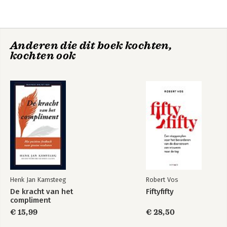
Kamsteeg
leiderschap en Op weg naar een vitale 
organisatie. Zijn nieuwste boek is  De 
onzichtbare drempel; de cruciale stap 
naar dienend leiderschap.

Anderen die dit boek kochten,
kochten ook
Zijn motto: Word de leidinggevende die 
je zelf had willen hebben.
De onzichtbare
Op weg naar een
drempel
vitale organisatie
Henk Jan Kamsteeg
Robert Vos
De kracht van het
Fiftyfifty
compliment
€ 15,99
€ 28,50