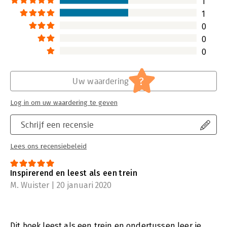
1
1
0
0
0
?
Uw waardering
Log in om uw waardering te geven
Schrijf een recensie
Lees ons recensiebeleid
Inspirerend en leest als een trein
M. Wuister | 20 januari 2020
Dit boek leest als een trein en ondertussen leer je