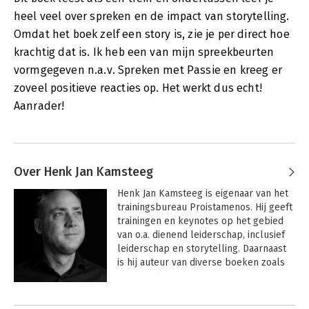
heel veel over spreken en de impact van storytelling.
Omdat het boek zelf een story is, zie je per direct hoe
krachtig dat is. Ik heb een van mijn spreekbeurten
vormgegeven n.a.v. Spreken met Passie en kreeg er
zoveel positieve reacties op. Het werkt dus echt!
Aanrader!
Over Henk Jan Kamsteeg
Henk Jan Kamsteeg is eigenaar van het 
trainingsbureau Proistamenos. Hij geeft 
trainingen en keynotes op het gebied 
van o.a. dienend leiderschap, inclusief 
leiderschap en storytelling. Daarnaast 
is hij auteur van diverse boeken zoals 
Dienend leiderschap
, 
De kracht van het 
compliment 
en 
Spreken met passie; de 
Andere boeken door Henk Jan
kracht van storytelling, Inclusief 