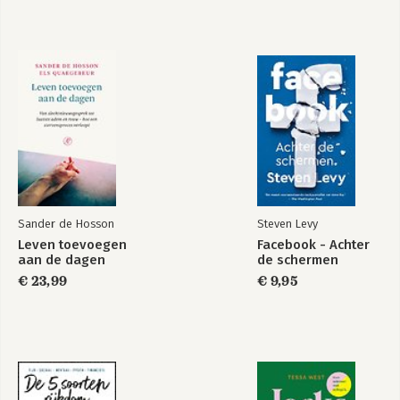
De kracht van het
Dienend
compliment
leiderschap
Bekijk alle boeken
Sander de Hosson
Steven Levy
Leven toevoegen
Facebook - Achter
aan de dagen
de schermen
€ 23,99
€ 9,95