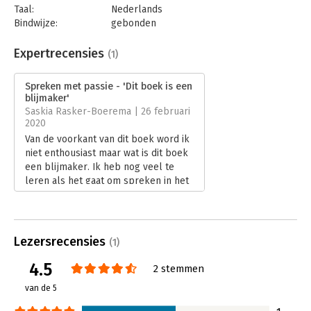
Taal:
Nederlands
Bindwijze:
gebonden
Aantal pagina's:
176
Uitgever:
Business Contact
Expertrecensies
(1)
Druk:
1
Verschijningsdatum:
24-10-2019
Spreken met passie - 'Dit boek is een
blijmaker'
Hoofdrubriek:
Persoonlijke effectiviteit
Saskia Rasker-Boerema | 26 februari
Serie:
Business Bibliotheek
2020
Van de voorkant van dit boek word ik
niet enthousiast maar wat is dit boek
een blijmaker. Ik heb nog veel te
leren als het gaat om spreken in het
openbaar en hoopte met dit boek
tips, trics en inspiratie te krijgen. En
dat is gelukt!
Lees verder
Lezersrecensies
(1)
4.5
2 stemmen
van de 5