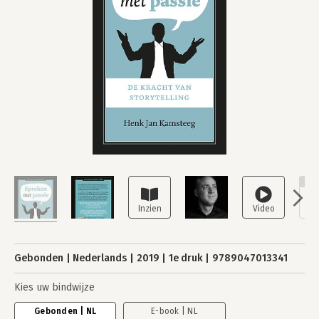
NI
Gebonden
Nederlands
2019
1e druk
9789047013341
Kies uw bindwijze
Gebonden | NL
E-book | NL