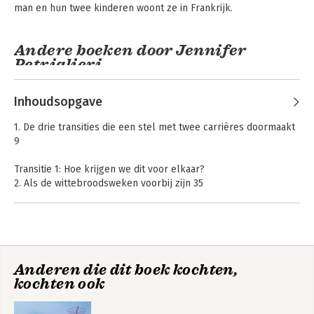
man en hun twee kinderen woont ze in Frankrijk.
Andere boeken door Jennifer
Petriglieri
Inhoudsopgave
1. De drie transities die een stel met twee carrières doormaakt
9
Transitie 1: Hoe krijgen we dit voor elkaar?
2. Als de wittebroodsweken voorbij zijn 35
3. De worsteling om het allemaal voor elkaar te krijgen 57
4. Op weg naar onderlinge afh ankelijkheid 81
Transitie 2: Wat willen we echt?
Couples That Work
5. Tegen je grenzen aan lopen 111
Anderen die dit boek kochten,
6. Verwarring en confl icten 135
kochten ook
7. De transitie naar een nieuwe weg 157
Bekijk alle boeken
Transitie 3: Wie zijn we nu?