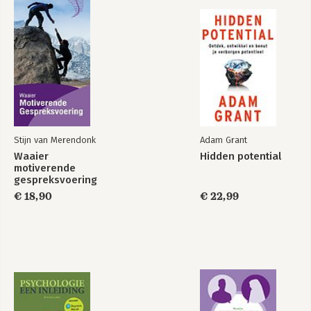
8. Verlies en beperkingen 185
9. Je horizon verbreden 207
10. Stellen die het voor elkaar krijgen 229
Bijlage: Onderzoek naar stellen met twee carrières 259
Dankwoord 265
Over de auteur 269
Noten 271
Register 281
Stijn van Merendonk
Adam Grant
Waaier
Hidden potential
motiverende
gespreksvoering
€ 18,90
€ 22,99