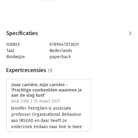
Specificaties
ISBN13:
9789047013631
Taal:
Nederlands
Bindwijze:
paperback
Aantal pagina's:
288
Uitgever:
Business Contact
Expertrecensies
(1)
Druk:
1
Verschijningsdatum:
27-2-2020
Jouw carrière, mijn carrière -
'Prachtige voorbeelden waarmee je
Hoofdrubriek:
Psychologie
,
Werk en loopbaan
aan de slag kunt'
José Otte | 15 maart 2021
Jennifer Petriglieri is associate
professor Organisational Behaviour
aan INSEAD en daar heeft ze
onderzoek gedaan naar hoe je twee
carrieres effectief kunt combineren.