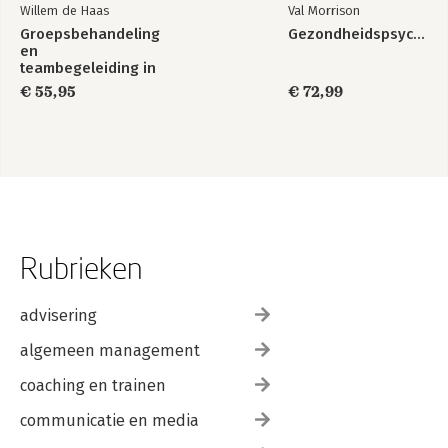
Willem de Haas
Val Morrison
Groepsbehandeling
Gezondheidspsychologie
en
teambegeleiding in
de zorg
€ 55,95
€ 72,99
Rubrieken
advisering
algemeen management
coaching en trainen
communicatie en media