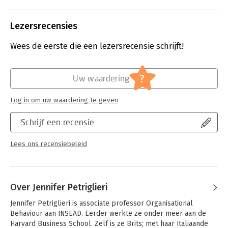
Ze schrijft erover in haar boek Jouw
carrière, mijn carrière.
Lees verder
Lezersrecensies
Wees de eerste die een lezersrecensie schrijft!
?
Uw waardering
Log in om uw waardering te geven
Schrijf een recensie
Lees ons recensiebeleid
Over Jennifer Petriglieri
Jennifer Petriglieri is associate professor Organisational 
Behaviour aan INSEAD. Eerder werkte ze onder meer aan de 
Harvard Business School. Zelf is ze Brits; met haar Italiaande 