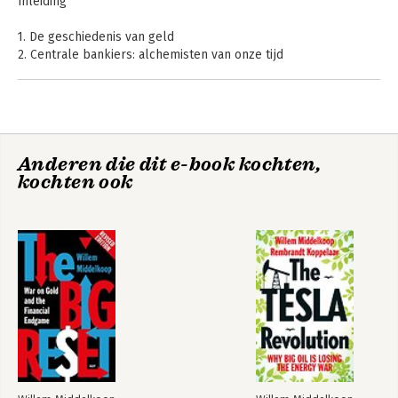
Inleiding
1. De geschiedenis van geld
2. Centrale bankiers: alchemisten van onze tijd
3. De geschiedenis van de dollar
4. Een planeet vol schulden
5. De oorlog tegen goud
6. De big reset
Anderen die dit e-book kochten,
Nawoord
De Big Reset
Patronen van
kochten ook
Appendices
bedrog
Bibliografie
Register