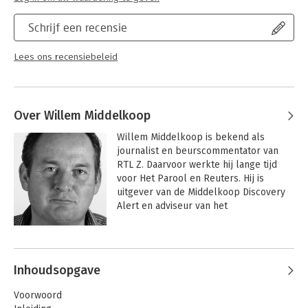
Schrijf een recensie
Lees ons recensiebeleid
Over Willem Middelkoop
Willem Middelkoop is bekend als 
journalist en beurscommentator van 
RTL Z. Daarvoor werkte hij lange tijd 
voor Het Parool en Reuters. Hij is 
uitgever van de Middelkoop Discovery 
Alert en adviseur van het 
Gold&Discovery Fund. Van zijn eerste 
boek 'Als de dollar valt' werden binnen 
Andere boeken door Willem
één jaar 25.000 exemplaren verkocht.
Middelkoop
Inhoudsopgave
Voorwoord