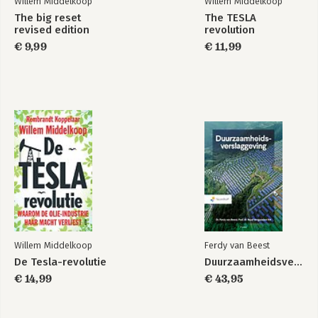
Willem Middelkoop
Willem Middelkoop
The big reset
The TESLA
revised edition
revolution
Patronen van
The TESLA
bedrog
€ 9,99
revolution
€ 11,99
Bekijk alle boeken
Willem Middelkoop
Ferdy van Beest
De Tesla-revolutie
Duurzaamheidsverslaggeving
€ 14,99
€ 43,95