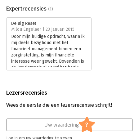
Beveiliging:
watermerk
Bestandsformaat:
epub
Expertrecensies
(1)
Aantal pagina's:
288
Uitgever:
Amsterdam University Press
De Big Reset
Druk:
1
Milou Engelaer | 23 januari 2015
Verschijningsdatum:
23-5-2014
Door mijn huidige opdracht, waarin ik
mij deels bezighoud met het
Hoofdrubriek:
Economie
financieel management binnen een
zorginstelling, is mijn financiële
interesse weer gewekt. Bovendien is
de kredietcrisis al vanaf het begin
een thema waar ik meer van wilde
begrijpen. Op zoek naar een
uitdagend boek waarmee ik mijn
Lezersrecensies
inhoudelijke kennis rondom dit
onderwerp kon verdiepen, was de
Wees de eerste die een lezersrecensie schrijft!
keuze voor Willem Middelkoops ‘De
big reset’ snel gemaakt.
Lees verder
?
Uw waardering
Log in om uw waardering te geven