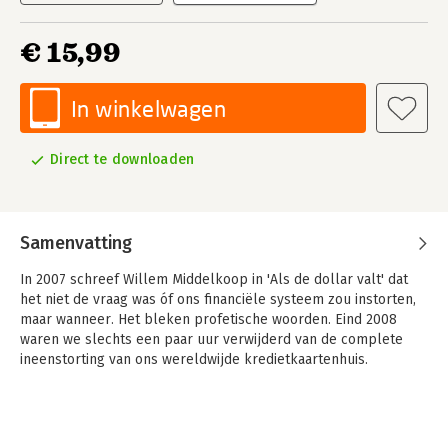
€ 15,99
In winkelwagen
Direct te downloaden
Samenvatting
In 2007 schreef Willem Middelkoop in 'Als de dollar valt' dat
het niet de vraag was óf ons financiële systeem zou instorten,
maar wanneer. Het bleken profetische woorden. Eind 2008
waren we slechts een paar uur verwijderd van de complete
ineenstorting van ons wereldwijde kredietkaartenhuis.
In zijn nieuwste boek, 'De Big Reset: Gold Wars en het
financiële eindspel', beschrijft Middelkoop de historie en
problemen van ons huidige financiële systeem en onthult hij