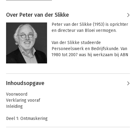
Over Peter van der Slikke
Peter van der Slikke (1953) is oprichter 
en directeur van Bloei vermogen.

Van der Slikke studeerde 
Personeelswerk en Bedrijfskunde. Van 
1980 tot 2007 was hij werkzaam bij ABN 
AMRO Bank als Senior Private Banker, 
Senior Beleggingsadviseur en 
Andere boeken door Peter van der
Commercieel Directeur. Hij was 
Slikke
tussendoor bijna twee jaar directeur 
Inhoudsopgave
Private Banking Amsterdam bij F. van 
Lanschot Bankiers.

Voorwoord
Verklaring vooraf
Hij is auteur van de bestseller 
Inleiding
'Ontmaskerd, hoe de financiële wereld 
echt werkt' en 'Slow beleggen'. Van der 
Deel 1: Ontmaskering
Slikke is een veelgevraagde gast als 
-Banken en misstanden
onafhankelijk deskundige in kranten, 
-Het theater dat beleggingsindustrie heet
tijdschriften en diverse radio- en 