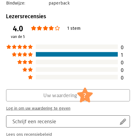
Bindwijze:
paperback
Aantal pagina's:
256
Uitgever:
Uitgeverij Lebowski
Lezersrecensies
Druk:
1
4.0
Verschijningsdatum:
9-12-2014
1 stem
van de 5
Hoofdrubriek:
Economie
0
1
0
0
0
?
Uw waardering
Log in om uw waardering te geven
Schrijf een recensie
Lees ons recensiebeleid