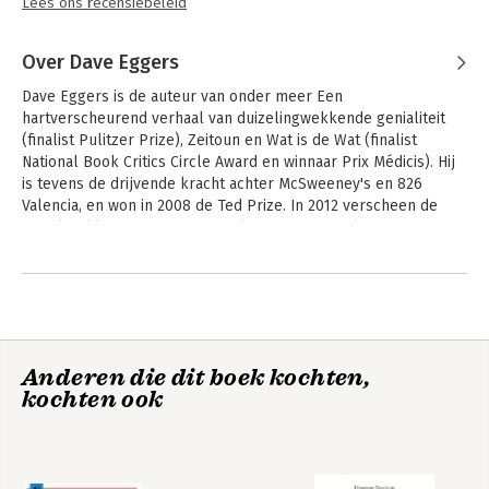
Lees ons recensiebeleid
Over Dave Eggers
Dave Eggers is de auteur van onder meer Een 
hartverscheurend verhaal van duizelingwekkende genialiteit 
(finalist Pulitzer Prize), Zeitoun en Wat is de Wat (finalist 
National Book Critics Circle Award en winnaar Prix Médicis). Hij 
is tevens de drijvende kracht achter McSweeney's en 826 
Valencia, en won in 2008 de Ted Prize. In 2012 verscheen de 
indrukwekkende roman Een hologram voor de koning, die 
verfilmd wordt door regisseur Tom Tykwer (Cloud Atlas) met 
Tom Hanks in de hoofdrol. Op 8 oktober 2013 verscheen in de 
Verenigde Staten zijn nieuwe roman De Cirkel, een 
spraakmakende roman die nu al veel discussie oproept over 
issues als privacy, transparantie en de rol van de sociale 
media. In Nederland verscheen De Cirkel op 11 november. Dave 
Anderen die dit boek kochten,
Eggers woont met zijn gezin in Californië.
kochten ook