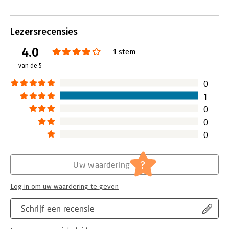
betalingsverkeer en aankopen zijn
mobiele internetg
'Misschien wordt de term 'een verontrustend boek' soms wat
met elkaar verbonden door een
privacy die je st
lichtvaardig gebruikt. In het geval van De Cirkel lijkt het haast
universeel besturingsprogramma.
Dit verhaal over t
een understatement' - De Volkskrant
Lezersrecensies
Lees verder
De Cirkel is miss
meesterwerk, maar
4.0
1 stem
vermakelijk en st
nadenken.
van de 5
Lees verder
0
1
0
0
0
?
Uw waardering
Log in om uw waardering te geven
Schrijf een recensie