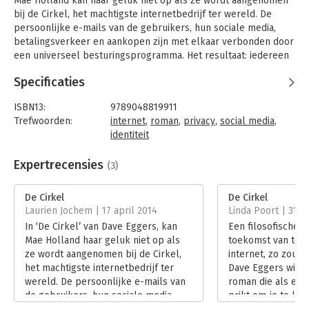
Mae Holland kan haar geluk niet op als ze wordt aangenomen
bij de Cirkel, het machtigste internetbedrijf ter wereld. De
persoonlijke e-mails van de gebruikers, hun sociale media,
betalingsverkeer en aankopen zijn met elkaar verbonden door
een universeel besturingsprogramma. Het resultaat: iedereen
heeft slechts één online identiteit. Een nieuw tijdperk van
Specificaties
openheid en gemeenschapszin is aangebroken.
Mae laat zich meeslepen door de energie van het bedrijf, de
ISBN13:
9789048819911
groepsactiviteiten en de feestjes, de oneindige mogelijkheden
Trefwoorden:
internet
,
roman
,
privacy
,
social media
,
- zelfs als ze het leven buiten de campus langzaam uit het oog
identiteit
verliest, een ontmoeting met een collega haar in verwarring
Taal:
Nederlands
brengt, en haar bijdrage aan de Cirkel steeds meer openbaar
Bindwijze:
gebonden
Expertrecensies
(3)
wordt.
Aantal pagina's:
445
Uitgever:
Uitgeverij Lebowski
De Cirkel
De Cirkel
'De Cirkel' is een intelligente, geestige en spannende roman
Druk:
1
Laurien Jochem | 17 april 2014
Linda Poort | 31 m
die vragen oproept over ons geheugen, onze geschiedenis,
Verschijningsdatum:
19-11-2013
In ‘De Cirkel’ van Dave Eggers, kan
Een filosofische 
privacy, democratie en de grenzen aan onze kennis van de
Mae Holland haar geluk niet op als
toekomst van tech
wereld
Hoofdrubriek:
Internet en social media
ze wordt aangenomen bij de Cirkel,
internet, zo zou ik
'Eggers verzint niets. Hij gaat uit van het bestaande en gaat
het machtigste internetbedrijf ter
Dave Eggers will
gewoon een stapje verder. Dat maakt zijn boek ook zo
wereld. De persoonlijke e-mails van
roman die als een 
relevant, en angstaanjagend.' - De Morgen
de gebruikers, hun sociale media,
prikt om je te la