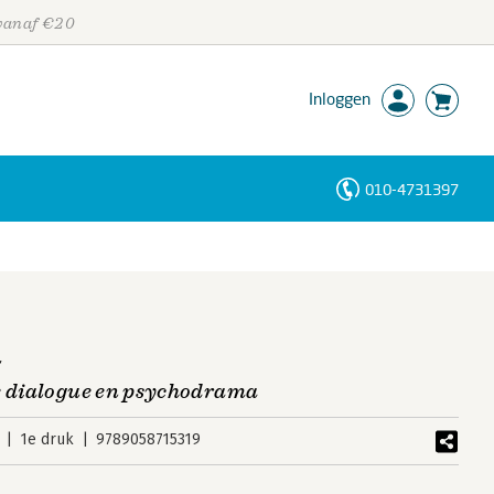
 vanaf €20
Inloggen
010-4731397
Personen
Trefwoorden
n
ce dialogue en psychodrama
1e druk
9789058715319