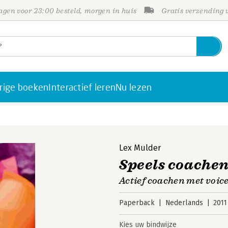
gen voor 23:00 besteld, morgen in huis
Gratis verzending
rige boeken
Interactief leren
Nu lezen
Lex Mulder
Speels coache
Actief coachen met voi
Paperback
Nederlands
2011
Kies uw bindwijze