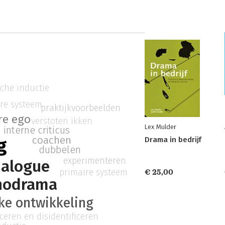
sche inductie
re systeem
praktijkvoorbeelden
re ego
verstoten ikken
Lex Mulder
interne criticus
coachen
g
Drama in bedrijf
dubbelen
experimenteren
ialogue
primaire systeem
€ 25,00
hodrama
ke ontwikkeling
iceren en disidentificeren