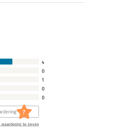
4
0
1
0
0
?
rdering
 waardering te geven