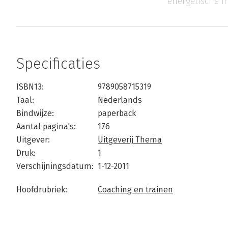
energetische i
Specificaties
ISBN13:
9789058715319
Taal:
Nederlands
Bindwijze:
paperback
Aantal pagina's:
176
Uitgever:
Uitgeverij Thema
Druk:
1
Verschijningsdatum:
1-12-2011
Hoofdrubriek:
Coaching en trainen