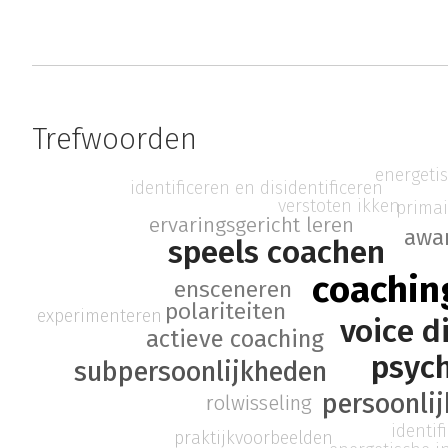
Trefwoorden
energeti
identificeren en disidentificeren
verstoten ikken
primai
ervaringsgericht leren
awa
speels coachen
coachin
ensceneren
polariteiten
experimenteren
voice d
actieve coaching
psyc
subpersoonlijkheden
persoonlij
rolwisseling
identif
praktijkvoorbeelden