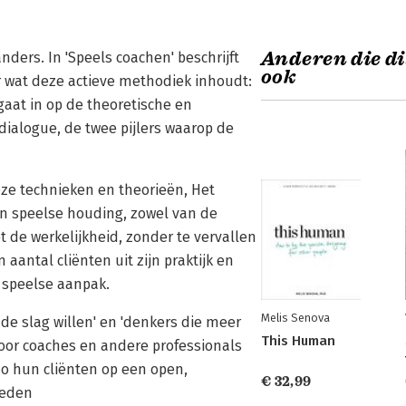
Anderen die di
nders. In 'Speels coachen' beschrijft
ook
r wat deze actieve methodiek inhoudt:
j gaat in op de theoretische en
alogue, de twee pijlers waarop de
ze technieken en theorieën, Het
n speelse houding, zowel van de
ét de werkelijkheid, zonder te vervallen
 aantal cliënten uit zijn praktijk en
 speelse aanpak.
Melis Senova
 de slag willen' en 'denkers die meer
This Human
voor coaches en andere professionals
zo hun cliënten op een open,
€ 32,99
reden