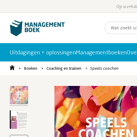
Op werkda
Uitdagingen + oplossingen
Managementboeken
Ove
Boeken
Coaching en trainen
Speels coachen