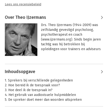
Lees ons recensiebeleid
Over Theo IJzermans
Drs. Theo IJzermans (1944-2009) was 
zelfstandig gevestigd psycholoog, 
psychotherapeut en coach 
(www.ijzermans.org). Sinds begin jaren 
tachtig was hij betrokken bij 
opleidingen voor trainers en adviseurs 
van het bureau Schouten & Nelissen in 
Zaltbommel. Van 1974 tot 1994 was hij 
Andere boeken door Theo
parttime werkzaam als 
IJzermans
psychotherapeut bij de RIAGG 
Inhoudsopgave
Zaanstreek/Waterland. Hij was opgeleid 
als gedragstherapeut en 
1. Sprekers bij verschillende gelegenheden
gezinstherapeut.

2. Hoe bereid ik de toespraak voor?
3. Hoe deel ik de toespraak in?
 Bij het Albert Ellis-instituut in New York 
4. Het gebruik van audiovisuele hulpmiddelen
werd hij opgeleid tot RET-therapeut. 
5. De spreker doet meer dan woorden uitspreken
(Rationeel-Emotieve Therapie) Sinds 
6. Wat kunt u allemaal met uw stem?
1990 was hij erkend supervisor voor dit 