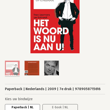
Paperback
Nederlands
2009
7e druk
9789058715616
Kies uw bindwijze
Paperback | NL
E-book | NL