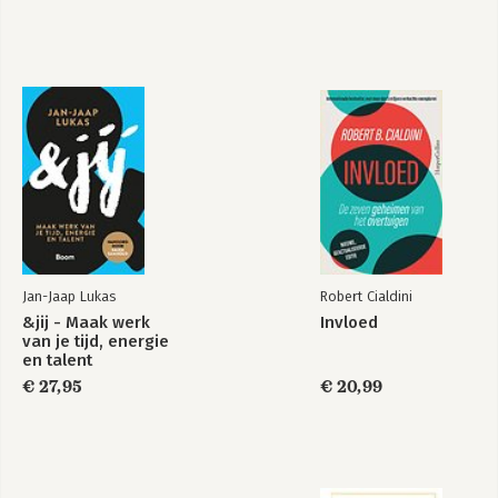
IJzermans, Institute for Rational Emotive 
Therapy, New York, 1996), 'Het geheim 
van de moeilijke klant, weerstand in 
adviesrelaties' (IJzermans, Thema 1996), 
Bekijk alle boeken
'Pas op voor promotie! En andere 
berichten van de werkvloer' (IJzermans, 
Boom 1999) en 'Je zult maar de baas 
zijn. Over de persoonlijke kanten van 
leidinggeven' (IJzermans, Dijkstra, 
Thema 2000).
Jan-Jaap Lukas
Robert Cialdini
&jij - Maak werk
Invloed
van je tijd, energie
en talent
€ 27,95
€ 20,99