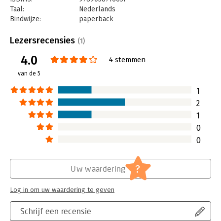
Taal:
Nederlands
Bindwijze:
paperback
Aantal pagina's:
130
Uitgever:
Uitgeverij Thema
Lezersrecensies
(1)
Druk:
3
4.0
Verschijningsdatum:
29-1-2015
4 stemmen
van de 5
Hoofdrubriek:
Persoonlijke effectiviteit
1
2
1
0
0
?
Uw waardering
Log in om uw waardering te geven
Schrijf een recensie