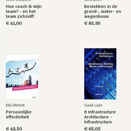
literatuur
skills
Hoe coach ik mijn
Bestekken in de
Herkomst song-citaten
team? - en het
grond-, water- en
Bijlage: Overzicht van waarden
team zichzelf!
wegenbouw
€ 41,00
€ 85,95
Bekijk alle boeken
Kiki Eikhout
Sjaak Laan
Persoonlijke
It Infrastructure
effectiviteit
Architecture -
Infrastructure
Building Blocks and
€ 43,50
€ 65,05