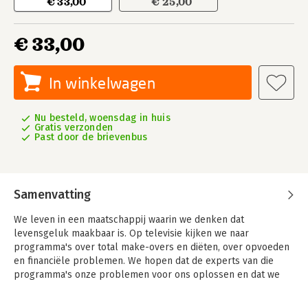
€ 33,00
€ 25,00
€ 33,00
In winkelwagen
Nu besteld, woensdag in huis
Gratis verzonden
Past door de brievenbus
Samenvatting
We leven in een maatschappij waarin we denken dat
levensgeluk maakbaar is. Op televisie kijken we naar
programma's over total make-overs en diëten, over opvoeden
en financiële problemen. We hopen dat de experts van die
programma's onze problemen voor ons oplossen en dat we
dan gelukkig worden. Op YouTube en Facebook laten we zien
hoe bijzonder we zijn en wat voor fantastisch leven we hebben.