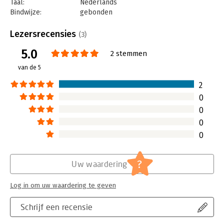
Taal:
Nederlands
Bindwijze:
gebonden
Aantal pagina's:
128
Uitgever:
Uitgeverij Thema
Lezersrecensies
(3)
Druk:
1
5.0
Verschijningsdatum:
8-8-2018
2 stemmen
van de 5
Hoofdrubriek:
Psychologie
2
0
0
0
0
?
Uw waardering
Log in om uw waardering te geven
Schrijf een recensie