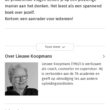
manier aan het denken. Het leest als een spannend
boek over jezelf.
Kortom: een aanrader voor iedereen!
Toon meer
Over Lieuwe Koopmans
Lieuwe Koopmans (1962) is werkzaam 
als coach, counselor en supervisor. Hij 
is verbonden aan de TA-academie en 
geeft op uitnodiging les aan andere 
opleidingsinstituten.

Lieuwe schreef eerder het boek Dit ben 
ik!, dat inmiddels toe is aan de 8ste druk 
Andere boeken door Lieuwe
en in diverse talen vertaald is. Eerder 
Koopmans
publiceerde hij ook het boek Dit zijn 